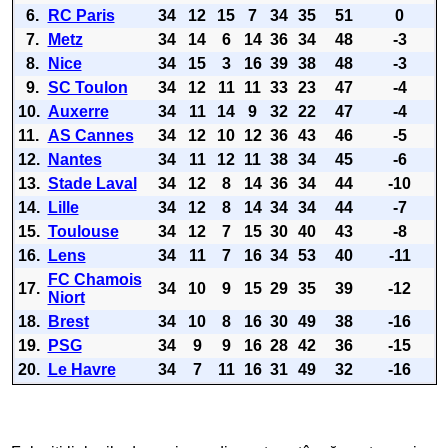
6.
RC Paris
34
12
15
7
34
35
51
0
7.
Metz
34
14
6
14
36
34
48
-3
8.
Nice
34
15
3
16
39
38
48
-3
9.
SC Toulon
34
12
11
11
33
23
47
-4
10.
Auxerre
34
11
14
9
32
22
47
-4
11.
AS Cannes
34
12
10
12
36
43
46
-5
12.
Nantes
34
11
12
11
38
34
45
-6
13.
Stade Laval
34
12
8
14
36
34
44
-10
14.
Lille
34
12
8
14
34
34
44
-7
15.
Toulouse
34
12
7
15
30
40
43
-8
16.
Lens
34
11
7
16
34
53
40
-11
FC Chamois
17.
34
10
9
15
29
35
39
-12
Niort
18.
Brest
34
10
8
16
30
49
38
-16
19.
PSG
34
9
9
16
28
42
36
-15
20.
Le Havre
34
7
11
16
31
49
32
-16