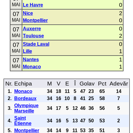
0
MAI
Le Havre
2
07
Nice
0
MAI
Montpellier
0
07
Auxerre
2
MAI
Toulouse
0
07
Stade Laval
1
MAI
Lille
1
07
Nantes
1
MAI
Monaco
Nr.
Echipa
M
V
E
Î
Golav
Pct
Adevăr
1.
Monaco
34
18
11
5
47
23
65
14
2.
Bordeaux
34
16
10
8
41
25
58
7
Olympique
3.
34
17
5
12
46
36
56
5
Marseille
Saint
4.
34
16
5
13
47
50
53
2
Étienne
5.
Montpellier
34
14
9
11
53
35
51
3