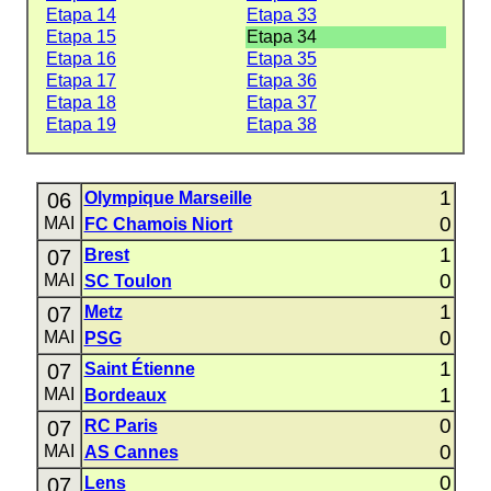
Etapa 14
Etapa 33
Etapa 15
Etapa 34
Etapa 16
Etapa 35
Etapa 17
Etapa 36
Etapa 18
Etapa 37
Etapa 19
Etapa 38
1
06
Olympique Marseille
0
MAI
FC Chamois Niort
1
07
Brest
0
MAI
SC Toulon
1
07
Metz
0
MAI
PSG
1
07
Saint Étienne
1
MAI
Bordeaux
0
07
RC Paris
0
MAI
AS Cannes
0
07
Lens