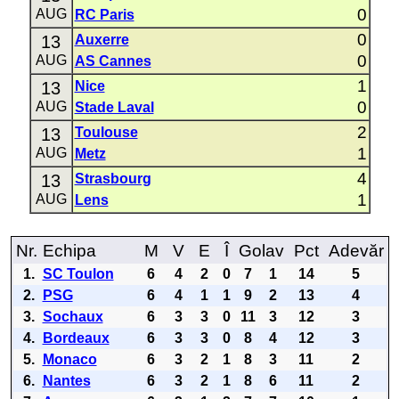
0
AUG
RC Paris
0
13
Auxerre
0
AUG
AS Cannes
1
13
Nice
0
AUG
Stade Laval
2
13
Toulouse
1
AUG
Metz
4
13
Strasbourg
1
AUG
Lens
Nr.
Echipa
M
V
E
Î
Golav
Pct
Adevăr
1.
SC Toulon
6
4
2
0
7
1
14
5
2.
PSG
6
4
1
1
9
2
13
4
3.
Sochaux
6
3
3
0
11
3
12
3
4.
Bordeaux
6
3
3
0
8
4
12
3
5.
Monaco
6
3
2
1
8
3
11
2
6.
Nantes
6
3
2
1
8
6
11
2