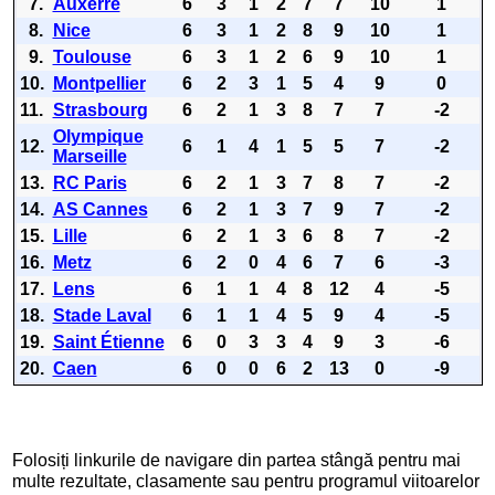
7.
Auxerre
6
3
1
2
7
7
10
1
8.
Nice
6
3
1
2
8
9
10
1
9.
Toulouse
6
3
1
2
6
9
10
1
10.
Montpellier
6
2
3
1
5
4
9
0
11.
Strasbourg
6
2
1
3
8
7
7
-2
Olympique
12.
6
1
4
1
5
5
7
-2
Marseille
13.
RC Paris
6
2
1
3
7
8
7
-2
14.
AS Cannes
6
2
1
3
7
9
7
-2
15.
Lille
6
2
1
3
6
8
7
-2
16.
Metz
6
2
0
4
6
7
6
-3
17.
Lens
6
1
1
4
8
12
4
-5
18.
Stade Laval
6
1
1
4
5
9
4
-5
19.
Saint Étienne
6
0
3
3
4
9
3
-6
20.
Caen
6
0
0
6
2
13
0
-9
Folosiți linkurile de navigare din partea stângă pentru mai
multe rezultate, clasamente sau pentru programul viitoarelor