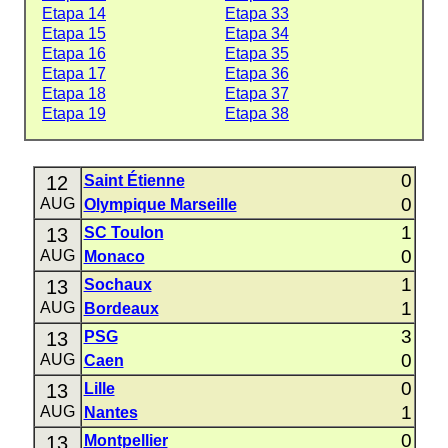
Etapa 14
Etapa 33
Etapa 15
Etapa 34
Etapa 16
Etapa 35
Etapa 17
Etapa 36
Etapa 18
Etapa 37
Etapa 19
Etapa 38
0
12
Saint Étienne
0
AUG
Olympique Marseille
1
13
SC Toulon
0
AUG
Monaco
1
13
Sochaux
1
AUG
Bordeaux
3
13
PSG
0
AUG
Caen
0
13
Lille
1
AUG
Nantes
0
13
Montpellier