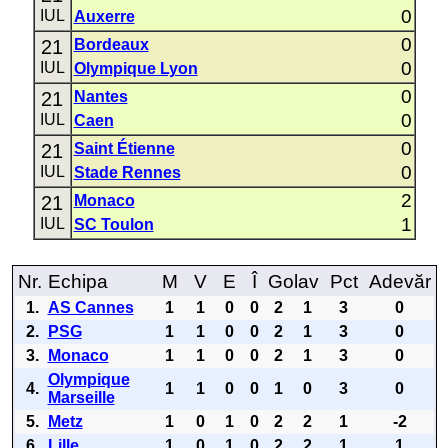
0
IUL
Auxerre
0
21
Bordeaux
0
IUL
Olympique Lyon
0
21
Nantes
0
IUL
Caen
0
21
Saint Étienne
0
IUL
Stade Rennes
2
21
Monaco
1
IUL
SC Toulon
Nr.
Echipa
M
V
E
Î
Golav
Pct
Adevăr
1.
AS Cannes
1
1
0
0
2
1
3
0
2.
PSG
1
1
0
0
2
1
3
0
3.
Monaco
1
1
0
0
2
1
3
0
Olympique
4.
1
1
0
0
1
0
3
0
Marseille
5.
Metz
1
0
1
0
2
2
1
-2
6.
Lille
1
0
1
0
2
2
1
1