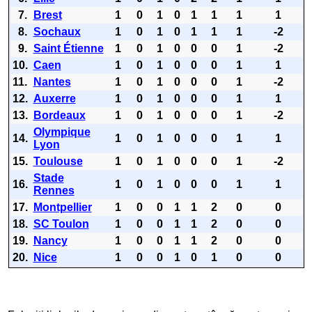
7.
Brest
1
0
1
0
1
1
1
1
8.
Sochaux
1
0
1
0
1
1
1
-2
9.
Saint Étienne
1
0
1
0
0
0
1
-2
10.
Caen
1
0
1
0
0
0
1
1
11.
Nantes
1
0
1
0
0
0
1
-2
12.
Auxerre
1
0
1
0
0
0
1
1
13.
Bordeaux
1
0
1
0
0
0
1
-2
Olympique
14.
1
0
1
0
0
0
1
1
Lyon
15.
Toulouse
1
0
1
0
0
0
1
-2
Stade
16.
1
0
1
0
0
0
1
1
Rennes
17.
Montpellier
1
0
0
1
1
2
0
0
18.
SC Toulon
1
0
0
1
1
2
0
0
19.
Nancy
1
0
0
1
1
2
0
0
20.
Nice
1
0
0
1
0
1
0
0