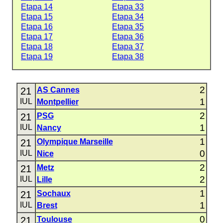
Etapa 14
Etapa 33
Etapa 15
Etapa 34
Etapa 16
Etapa 35
Etapa 17
Etapa 36
Etapa 18
Etapa 37
Etapa 19
Etapa 38
2
21
AS Cannes
1
IUL
Montpellier
2
21
PSG
1
IUL
Nancy
1
21
Olympique Marseille
0
IUL
Nice
2
21
Metz
2
IUL
Lille
1
21
Sochaux
1
IUL
Brest
0
21
Toulouse