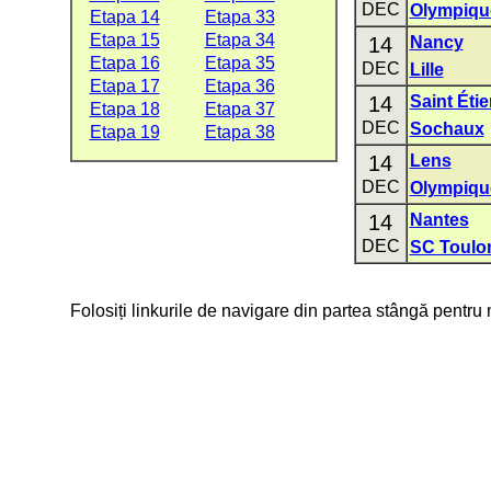
DEC
Olympiqu
Etapa 14
Etapa 33
Etapa 15
Etapa 34
14
Nancy
Etapa 16
Etapa 35
DEC
Lille
Etapa 17
Etapa 36
14
Saint Éti
Etapa 18
Etapa 37
DEC
Sochaux
Etapa 19
Etapa 38
14
Lens
DEC
Olympiqu
14
Nantes
DEC
SC Toulo
Folosiți linkurile de navigare din partea stângă pentru