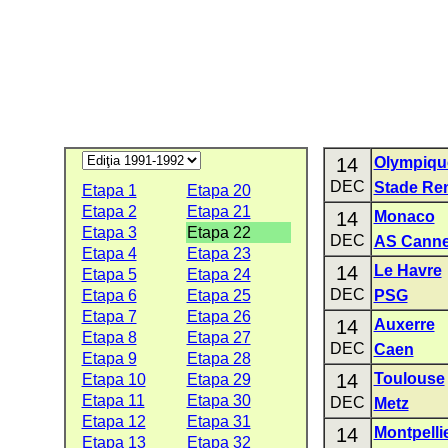
14
Olympique
DEC
Stade Re
Etapa 1
Etapa 20
Etapa 2
Etapa 21
14
Monaco
Etapa 3
Etapa 22
DEC
AS Cann
Etapa 4
Etapa 23
14
Le Havre
Etapa 5
Etapa 24
DEC
Etapa 6
Etapa 25
PSG
Etapa 7
Etapa 26
14
Auxerre
Etapa 8
Etapa 27
DEC
Caen
Etapa 9
Etapa 28
14
Toulouse
Etapa 10
Etapa 29
Etapa 11
Etapa 30
DEC
Metz
Etapa 12
Etapa 31
14
Montpelli
Etapa 13
Etapa 32