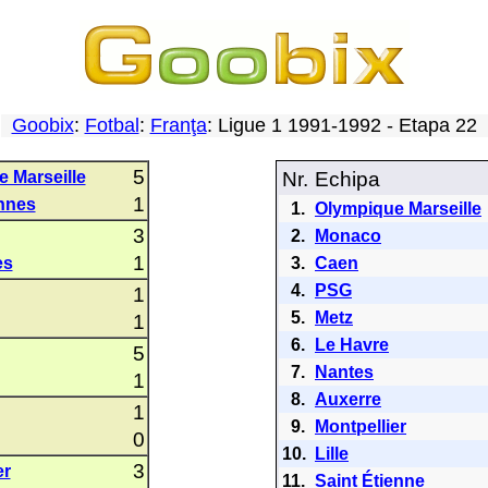
Goobix
:
Fotbal
:
Franţa
: Ligue 1 1991-1992 - Etapa 22
5
 Marseille
Nr.
Echipa
1
nnes
1.
Olympique Marseille
3
2.
Monaco
1
es
3.
Caen
4.
PSG
1
5.
Metz
1
6.
Le Havre
5
7.
Nantes
1
8.
Auxerre
1
9.
Montpellier
0
10.
Lille
3
er
11.
Saint Étienne