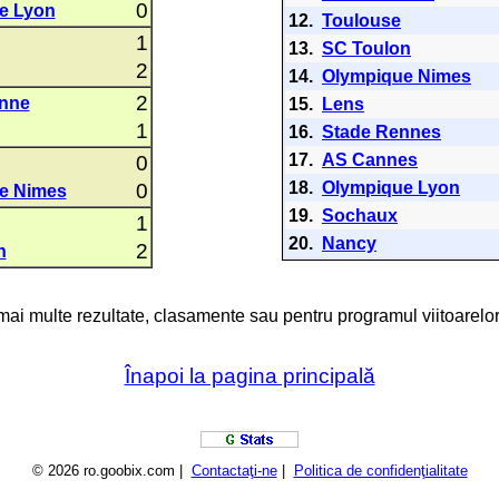
0
e Lyon
12.
Toulouse
1
13.
SC Toulon
2
14.
Olympique Nimes
2
enne
15.
Lens
1
16.
Stade Rennes
17.
AS Cannes
0
18.
Olympique Lyon
0
e Nimes
19.
Sochaux
1
20.
Nancy
2
n
 mai multe rezultate, clasamente sau pentru programul viitoarelor
Înapoi la pagina principală
© 2026 ro.goobix.com |
Contactaţi-ne
|
Politica de confidenţialitate