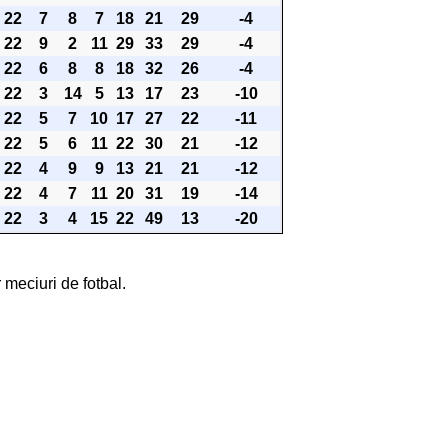
22
7
8
7
18
21
29
-4
22
9
2
11
29
33
29
-4
22
6
8
8
18
32
26
-4
22
3
14
5
13
17
23
-10
22
5
7
10
17
27
22
-11
22
5
6
11
22
30
21
-12
22
4
9
9
13
21
21
-12
22
4
7
11
20
31
19
-14
22
3
4
15
22
49
13
-20
 meciuri de fotbal.