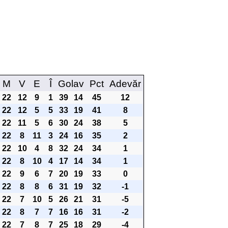
M
V
E
Î
Golav
Pct
Adevăr
22
12
9
1
39
14
45
12
22
12
5
5
33
19
41
8
22
11
5
6
30
24
38
5
22
8
11
3
24
16
35
2
22
10
4
8
32
24
34
1
22
8
10
4
17
14
34
1
22
9
6
7
20
19
33
0
22
8
8
6
31
19
32
-1
22
7
10
5
26
21
31
-5
22
8
7
7
16
16
31
-2
22
7
8
7
25
18
29
-4