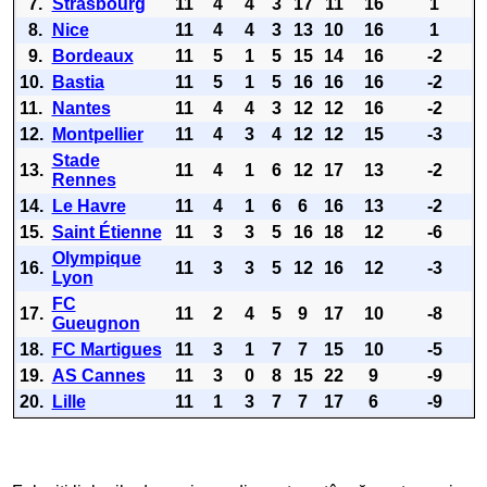
7.
Strasbourg
11
4
4
3
17
11
16
1
8.
Nice
11
4
4
3
13
10
16
1
9.
Bordeaux
11
5
1
5
15
14
16
-2
10.
Bastia
11
5
1
5
16
16
16
-2
11.
Nantes
11
4
4
3
12
12
16
-2
12.
Montpellier
11
4
3
4
12
12
15
-3
Stade
13.
11
4
1
6
12
17
13
-2
Rennes
14.
Le Havre
11
4
1
6
6
16
13
-2
15.
Saint Étienne
11
3
3
5
16
18
12
-6
Olympique
16.
11
3
3
5
12
16
12
-3
Lyon
FC
17.
11
2
4
5
9
17
10
-8
Gueugnon
18.
FC Martigues
11
3
1
7
7
15
10
-5
19.
AS Cannes
11
3
0
8
15
22
9
-9
20.
Lille
11
1
3
7
7
17
6
-9