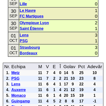
0
SEP
Lille
1
30
Le Havre
0
SEP
FC Martigues
2
30
Olympique Lyon
1
SEP
Saint Étienne
3
01
Lens
1
OCT
PSG
3
01
Strasbourg
0
OCT
Bordeaux
Nr.
Echipa
M
V
E
Î
Golav
Pct
Adevăr
1.
Metz
11
7
4
0
14
5
25
10
2.
PSG
11
7
2
2
21
10
23
8
3.
Lens
11
6
4
1
17
9
22
4
4.
Auxerre
11
6
1
4
21
12
19
4
5.
Monaco
11
6
1
4
20
15
19
1
6.
Guingamp
11
4
5
2
8
6
17
-1