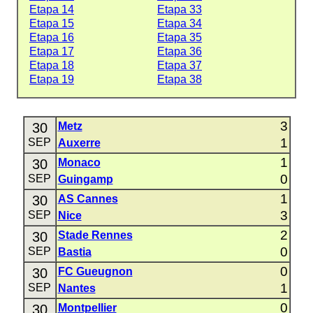
Etapa 14
Etapa 33
Etapa 15
Etapa 34
Etapa 16
Etapa 35
Etapa 17
Etapa 36
Etapa 18
Etapa 37
Etapa 19
Etapa 38
3
30
Metz
1
SEP
Auxerre
1
30
Monaco
0
SEP
Guingamp
1
30
AS Cannes
3
SEP
Nice
2
30
Stade Rennes
0
SEP
Bastia
0
30
FC Gueugnon
1
SEP
Nantes
0
30
Montpellier