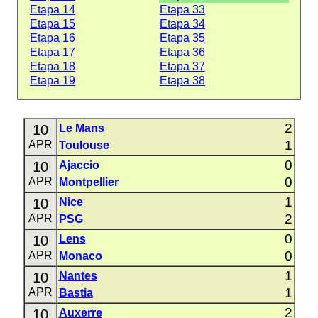
Etapa 14
Etapa 33
Etapa 15
Etapa 34
Etapa 16
Etapa 35
Etapa 17
Etapa 36
Etapa 18
Etapa 37
Etapa 19
Etapa 38
2
10
Le Mans
1
APR
Toulouse
0
10
Ajaccio
0
APR
Montpellier
1
10
Nice
2
APR
PSG
0
10
Lens
0
APR
Monaco
1
10
Nantes
1
APR
Bastia
2
10
Auxerre