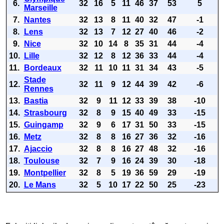
6.
32
16
5
11
46
37
53
5
Marseille
7.
Nantes
32
13
8
11
40
32
47
-1
8.
Lens
32
13
7
12
27
40
46
-2
9.
Nice
32
10
14
8
35
31
44
-4
10.
Lille
32
12
8
12
36
33
44
-4
11.
Bordeaux
32
11
10
11
31
34
43
-5
Stade
12.
32
11
9
12
44
39
42
-6
Rennes
13.
Bastia
32
9
11
12
33
39
38
-10
14.
Strasbourg
32
8
9
15
40
49
33
-15
15.
Guingamp
32
9
6
17
31
50
33
-15
16.
Metz
32
8
8
16
27
36
32
-16
17.
Ajaccio
32
8
8
16
27
48
32
-16
18.
Toulouse
32
7
9
16
24
39
30
-18
19.
Montpellier
32
8
5
19
36
59
29
-19
20.
Le Mans
32
5
10
17
22
50
25
-23