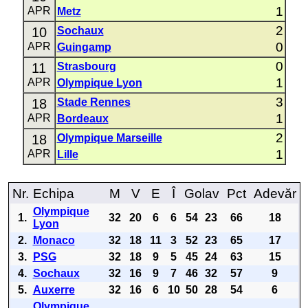
1
APR
Metz
2
10
Sochaux
0
APR
Guingamp
0
11
Strasbourg
1
APR
Olympique Lyon
3
18
Stade Rennes
1
APR
Bordeaux
2
18
Olympique Marseille
1
APR
Lille
Nr.
Echipa
M
V
E
Î
Golav
Pct
Adevăr
Olympique
1.
32
20
6
6
54
23
66
18
Lyon
2.
Monaco
32
18
11
3
52
23
65
17
3.
PSG
32
18
9
5
45
24
63
15
4.
Sochaux
32
16
9
7
46
32
57
9
5.
Auxerre
32
16
6
10
50
28
54
6
Olympique