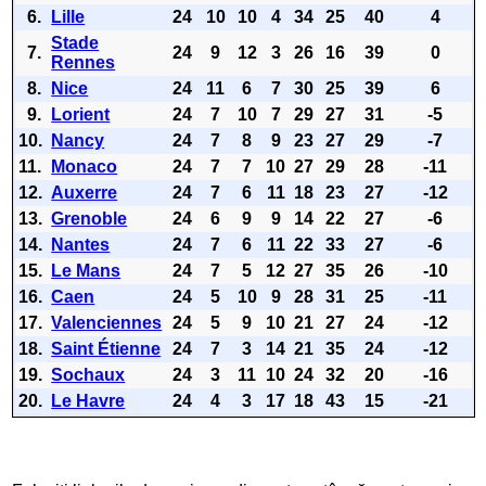
6.
Lille
24
10
10
4
34
25
40
4
Stade
7.
24
9
12
3
26
16
39
0
Rennes
8.
Nice
24
11
6
7
30
25
39
6
9.
Lorient
24
7
10
7
29
27
31
-5
10.
Nancy
24
7
8
9
23
27
29
-7
11.
Monaco
24
7
7
10
27
29
28
-11
12.
Auxerre
24
7
6
11
18
23
27
-12
13.
Grenoble
24
6
9
9
14
22
27
-6
14.
Nantes
24
7
6
11
22
33
27
-6
15.
Le Mans
24
7
5
12
27
35
26
-10
16.
Caen
24
5
10
9
28
31
25
-11
17.
Valenciennes
24
5
9
10
21
27
24
-12
18.
Saint Étienne
24
7
3
14
21
35
24
-12
19.
Sochaux
24
3
11
10
24
32
20
-16
20.
Le Havre
24
4
3
17
18
43
15
-21