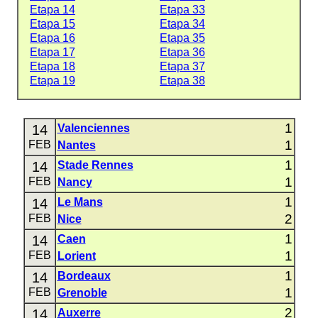
Etapa 14
Etapa 33
Etapa 15
Etapa 34
Etapa 16
Etapa 35
Etapa 17
Etapa 36
Etapa 18
Etapa 37
Etapa 19
Etapa 38
1
14
Valenciennes
1
FEB
Nantes
1
14
Stade Rennes
1
FEB
Nancy
1
14
Le Mans
2
FEB
Nice
1
14
Caen
1
FEB
Lorient
1
14
Bordeaux
1
FEB
Grenoble
2
14
Auxerre