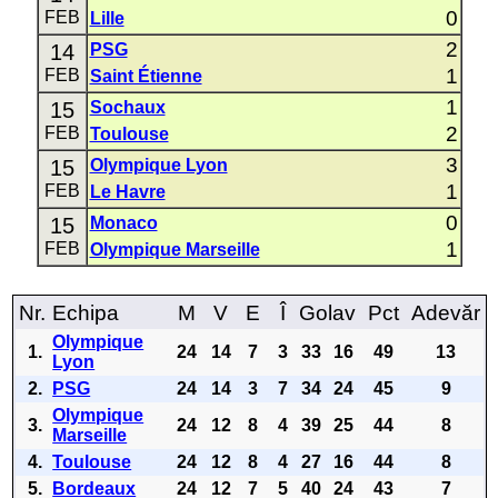
0
FEB
Lille
2
14
PSG
1
FEB
Saint Étienne
1
15
Sochaux
2
FEB
Toulouse
3
15
Olympique Lyon
1
FEB
Le Havre
0
15
Monaco
1
FEB
Olympique Marseille
Nr.
Echipa
M
V
E
Î
Golav
Pct
Adevăr
Olympique
1.
24
14
7
3
33
16
49
13
Lyon
2.
PSG
24
14
3
7
34
24
45
9
Olympique
3.
24
12
8
4
39
25
44
8
Marseille
4.
Toulouse
24
12
8
4
27
16
44
8
5.
Bordeaux
24
12
7
5
40
24
43
7