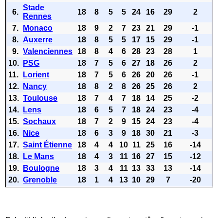
Stade
6.
18
8
5
5
24
16
29
2
Rennes
7.
Monaco
18
9
2
7
23
21
29
-1
8.
Auxerre
18
8
5
5
17
15
29
-1
9.
Valenciennes
18
8
4
6
28
23
28
1
10.
PSG
18
7
5
6
27
18
26
2
11.
Lorient
18
7
5
6
26
20
26
-1
12.
Nancy
18
8
2
8
26
25
26
2
13.
Toulouse
18
7
4
7
18
14
25
-2
14.
Lens
18
6
5
7
18
24
23
-4
15.
Sochaux
18
7
2
9
15
24
23
-4
16.
Nice
18
6
3
9
18
30
21
-3
17.
Saint Étienne
18
4
4
10
11
25
16
-14
18.
Le Mans
18
4
3
11
16
27
15
-12
19.
Boulogne
18
3
4
11
13
33
13
-14
20.
Grenoble
18
1
4
13
10
29
7
-20