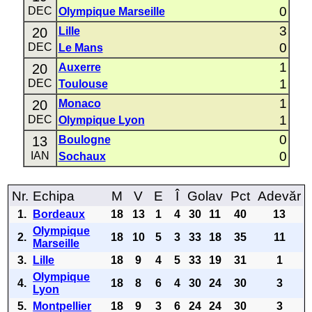
0
DEC
Olympique Marseille
3
20
Lille
0
DEC
Le Mans
1
20
Auxerre
1
DEC
Toulouse
1
20
Monaco
1
DEC
Olympique Lyon
0
13
Boulogne
0
IAN
Sochaux
Nr.
Echipa
M
V
E
Î
Golav
Pct
Adevăr
1.
Bordeaux
18
13
1
4
30
11
40
13
Olympique
2.
18
10
5
3
33
18
35
11
Marseille
3.
Lille
18
9
4
5
33
19
31
1
Olympique
4.
18
8
6
4
30
24
30
3
Lyon
5.
Montpellier
18
9
3
6
24
24
30
3