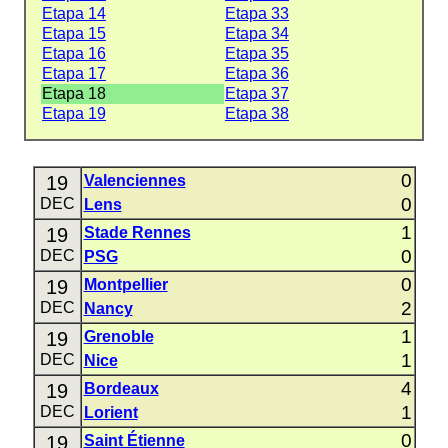
Etapa 14
Etapa 33
Etapa 15
Etapa 34
Etapa 16
Etapa 35
Etapa 17
Etapa 36
Etapa 18
Etapa 37
Etapa 19
Etapa 38
0
19
Valenciennes
0
DEC
Lens
1
19
Stade Rennes
0
DEC
PSG
0
19
Montpellier
2
DEC
Nancy
1
19
Grenoble
1
DEC
Nice
4
19
Bordeaux
1
DEC
Lorient
0
19
Saint Étienne