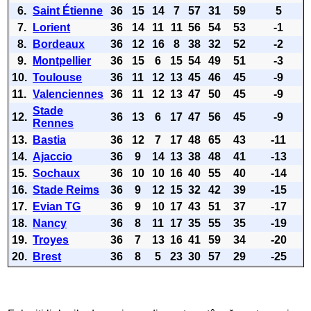
6.
Saint Étienne
36
15
14
7
57
31
59
5
7.
Lorient
36
14
11
11
56
54
53
-1
8.
Bordeaux
36
12
16
8
38
32
52
-2
9.
Montpellier
36
15
6
15
54
49
51
-3
10.
Toulouse
36
11
12
13
45
46
45
-9
11.
Valenciennes
36
11
12
13
47
50
45
-9
Stade
12.
36
13
6
17
47
56
45
-9
Rennes
13.
Bastia
36
12
7
17
48
65
43
-11
14.
Ajaccio
36
9
14
13
38
48
41
-13
15.
Sochaux
36
10
10
16
40
55
40
-14
16.
Stade Reims
36
9
12
15
32
42
39
-15
17.
Evian TG
36
9
10
17
43
51
37
-17
18.
Nancy
36
8
11
17
35
55
35
-19
19.
Troyes
36
7
13
16
41
59
34
-20
20.
Brest
36
8
5
23
30
57
29
-25