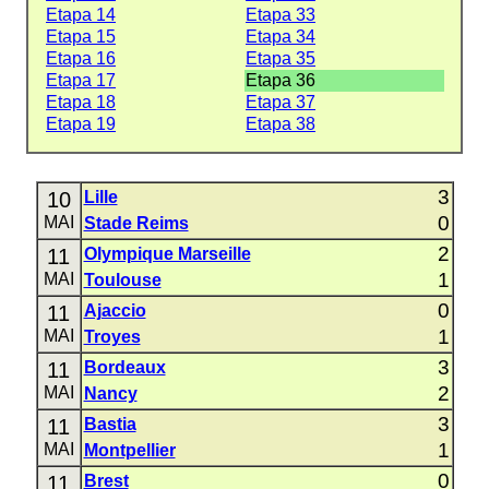
Etapa 14
Etapa 33
Etapa 15
Etapa 34
Etapa 16
Etapa 35
Etapa 17
Etapa 36
Etapa 18
Etapa 37
Etapa 19
Etapa 38
3
10
Lille
0
MAI
Stade Reims
2
11
Olympique Marseille
1
MAI
Toulouse
0
11
Ajaccio
1
MAI
Troyes
3
11
Bordeaux
2
MAI
Nancy
3
11
Bastia
1
MAI
Montpellier
0
11
Brest