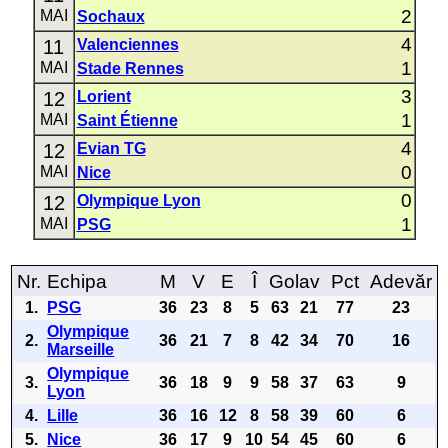
2
MAI
Sochaux
4
11
Valenciennes
1
MAI
Stade Rennes
3
12
Lorient
1
MAI
Saint Étienne
4
12
Evian TG
0
MAI
Nice
0
12
Olympique Lyon
1
MAI
PSG
Nr.
Echipa
M
V
E
Î
Golav
Pct
Adevăr
1.
PSG
36
23
8
5
63
21
77
23
Olympique
2.
36
21
7
8
42
34
70
16
Marseille
Olympique
3.
36
18
9
9
58
37
63
9
Lyon
4.
Lille
36
16
12
8
58
39
60
6
5.
Nice
36
17
9
10
54
45
60
6