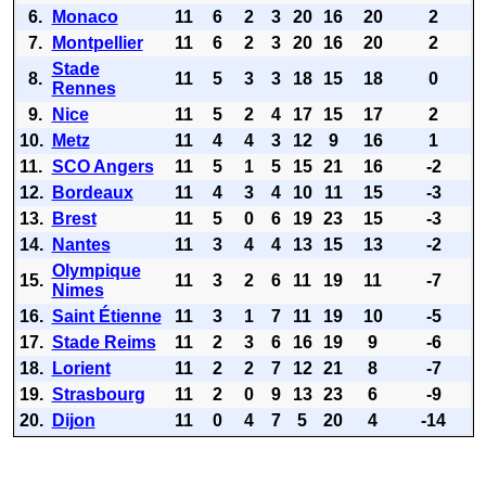
6.
Monaco
11
6
2
3
20
16
20
2
7.
Montpellier
11
6
2
3
20
16
20
2
Stade
8.
11
5
3
3
18
15
18
0
Rennes
9.
Nice
11
5
2
4
17
15
17
2
10.
Metz
11
4
4
3
12
9
16
1
11.
SCO Angers
11
5
1
5
15
21
16
-2
12.
Bordeaux
11
4
3
4
10
11
15
-3
13.
Brest
11
5
0
6
19
23
15
-3
14.
Nantes
11
3
4
4
13
15
13
-2
Olympique
15.
11
3
2
6
11
19
11
-7
Nimes
16.
Saint Étienne
11
3
1
7
11
19
10
-5
17.
Stade Reims
11
2
3
6
16
19
9
-6
18.
Lorient
11
2
2
7
12
21
8
-7
19.
Strasbourg
11
2
0
9
13
23
6
-9
20.
Dijon
11
0
4
7
5
20
4
-14