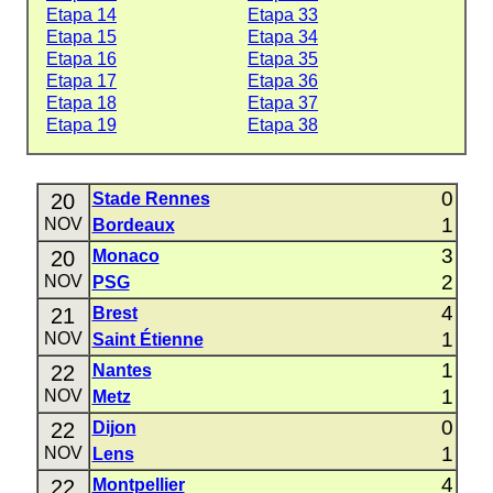
Etapa 14
Etapa 33
Etapa 15
Etapa 34
Etapa 16
Etapa 35
Etapa 17
Etapa 36
Etapa 18
Etapa 37
Etapa 19
Etapa 38
0
20
Stade Rennes
1
NOV
Bordeaux
3
20
Monaco
2
NOV
PSG
4
21
Brest
1
NOV
Saint Étienne
1
22
Nantes
1
NOV
Metz
0
22
Dijon
1
NOV
Lens
4
22
Montpellier