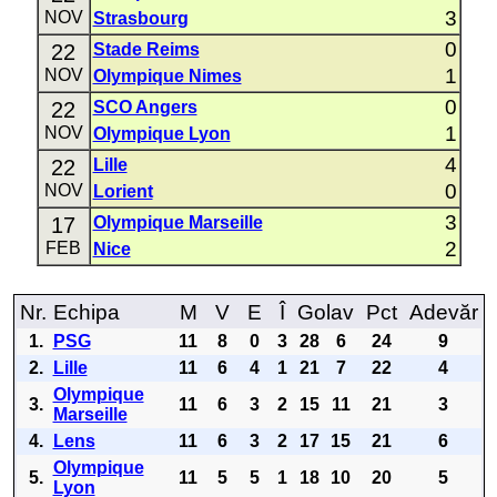
3
NOV
Strasbourg
0
22
Stade Reims
1
NOV
Olympique Nimes
0
22
SCO Angers
1
NOV
Olympique Lyon
4
22
Lille
0
NOV
Lorient
3
17
Olympique Marseille
2
FEB
Nice
Nr.
Echipa
M
V
E
Î
Golav
Pct
Adevăr
1.
PSG
11
8
0
3
28
6
24
9
2.
Lille
11
6
4
1
21
7
22
4
Olympique
3.
11
6
3
2
15
11
21
3
Marseille
4.
Lens
11
6
3
2
17
15
21
6
Olympique
5.
11
5
5
1
18
10
20
5
Lyon