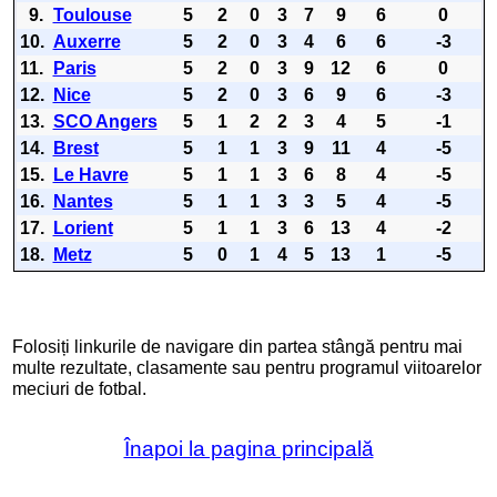
9.
Toulouse
5
2
0
3
7
9
6
0
10.
Auxerre
5
2
0
3
4
6
6
-3
11.
Paris
5
2
0
3
9
12
6
0
12.
Nice
5
2
0
3
6
9
6
-3
13.
SCO Angers
5
1
2
2
3
4
5
-1
14.
Brest
5
1
1
3
9
11
4
-5
15.
Le Havre
5
1
1
3
6
8
4
-5
16.
Nantes
5
1
1
3
3
5
4
-5
17.
Lorient
5
1
1
3
6
13
4
-2
18.
Metz
5
0
1
4
5
13
1
-5
Folosiți linkurile de navigare din partea stângă pentru mai
multe rezultate, clasamente sau pentru programul viitoarelor
meciuri de fotbal.
Înapoi la pagina principală