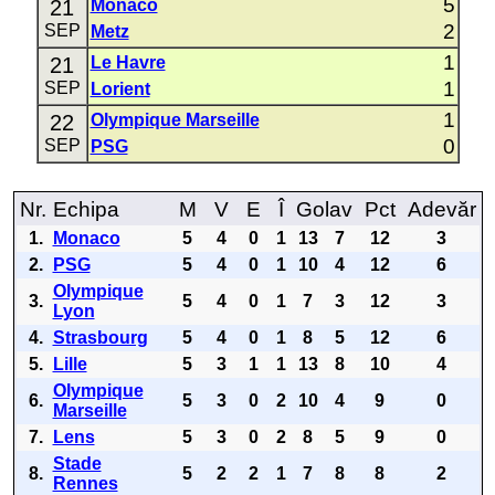
5
21
Monaco
2
SEP
Metz
1
21
Le Havre
1
SEP
Lorient
1
22
Olympique Marseille
0
SEP
PSG
Nr.
Echipa
M
V
E
Î
Golav
Pct
Adevăr
1.
Monaco
5
4
0
1
13
7
12
3
2.
PSG
5
4
0
1
10
4
12
6
Olympique
3.
5
4
0
1
7
3
12
3
Lyon
4.
Strasbourg
5
4
0
1
8
5
12
6
5.
Lille
5
3
1
1
13
8
10
4
Olympique
6.
5
3
0
2
10
4
9
0
Marseille
7.
Lens
5
3
0
2
8
5
9
0
Stade
8.
5
2
2
1
7
8
8
2
Rennes