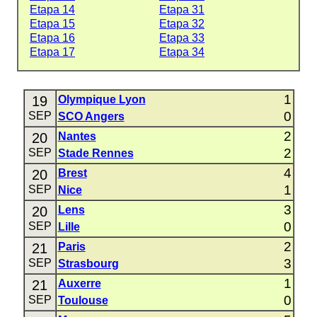
Etapa 14
Etapa 31
Etapa 15
Etapa 32
Etapa 16
Etapa 33
Etapa 17
Etapa 34
1
19
Olympique Lyon
0
SEP
SCO Angers
2
20
Nantes
2
SEP
Stade Rennes
4
20
Brest
1
SEP
Nice
3
20
Lens
0
SEP
Lille
2
21
Paris
3
SEP
Strasbourg
1
21
Auxerre
0
SEP
Toulouse