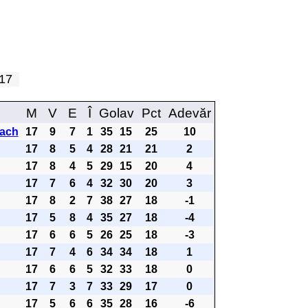
a 17
M
V
E
Î
Golav
Pct
Adevăr
ach
17
9
7
1
35
15
25
10
17
8
5
4
28
21
21
2
17
8
4
5
29
15
20
4
17
7
6
4
32
30
20
3
17
8
2
7
38
27
18
-1
17
5
8
4
35
27
18
-4
17
6
6
5
26
25
18
-3
17
7
4
6
34
34
18
1
17
6
6
5
32
33
18
0
17
7
3
7
33
29
17
0
17
5
6
6
35
28
16
-6