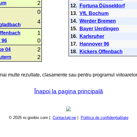
2
hum
12.
Fortuna Düsseldorf
0
13.
VfL Bochum
4
14.
Werder Bremen
gladbach
15.
Bayer Uerdingen
1
Offenbach
16.
Karlsruher
0
 96
17.
Hannover 96
2
ke 04
18.
Kickers Offenbach
2
utern
 mai multe rezultate, clasamente sau pentru programul viitoarelor
Înapoi la pagina principală
© 2026 ro.goobix.com |
Contactaţi-ne
|
Politica de confidenţialitate