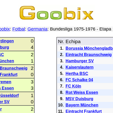
oobix
:
Fotbal
:
Germania
: Bundesliga 1975-1976 - Etap
0
rdingen
Nr.
Echipa
4
burg
1.
Borussia Mönchengladb
2
SC
2.
Eintracht Braunschweig
1
ünchen
3.
Hamburger SV
4.
Kaiserslautern
2
t Braunschweig
5.
Hertha BSC
0
 Frankfurt
6.
FC Schalke 04
3
remen
7.
FC Köln
3
s Essen
8.
Rot Weiss Essen
1
üsseldorf
9.
MSV Duisburg
0
er SV
10.
Bayern München
2
r
11.
Eintracht Frankfurt