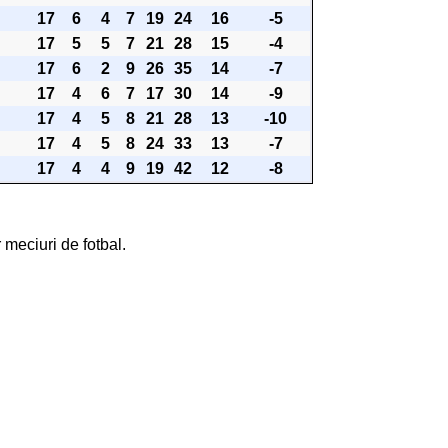
17
6
4
7
19
24
16
-5
17
5
5
7
21
28
15
-4
17
6
2
9
26
35
14
-7
17
4
6
7
17
30
14
-9
17
4
5
8
21
28
13
-10
17
4
5
8
24
33
13
-7
17
4
4
9
19
42
12
-8
 meciuri de fotbal.