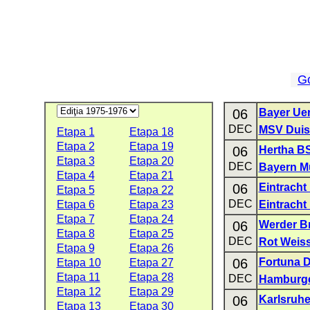
G
06
Bayer Ue
DEC
MSV Duis
Etapa 1
Etapa 18
Etapa 2
Etapa 19
06
Hertha B
Etapa 3
Etapa 20
DEC
Bayern M
Etapa 4
Etapa 21
06
Eintrach
Etapa 5
Etapa 22
DEC
Etapa 6
Etapa 23
Eintracht
Etapa 7
Etapa 24
06
Werder B
Etapa 8
Etapa 25
DEC
Rot Weis
Etapa 9
Etapa 26
06
Fortuna D
Etapa 10
Etapa 27
Etapa 11
Etapa 28
DEC
Hamburg
Etapa 12
Etapa 29
06
Karlsruhe
Etapa 13
Etapa 30