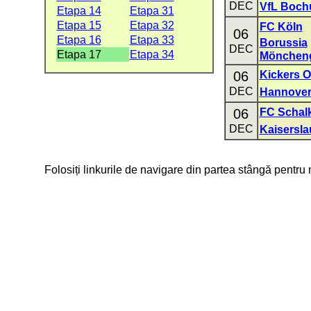
DEC
VfL Boc
Etapa 14
Etapa 31
Etapa 15
Etapa 32
FC Köln
06
Etapa 16
Etapa 33
Borussia
DEC
Etapa 17
Etapa 34
Mönchen
06
Kickers 
DEC
Hannover
06
FC Schal
DEC
Kaisersla
Folosiți linkurile de navigare din partea stângă pentru