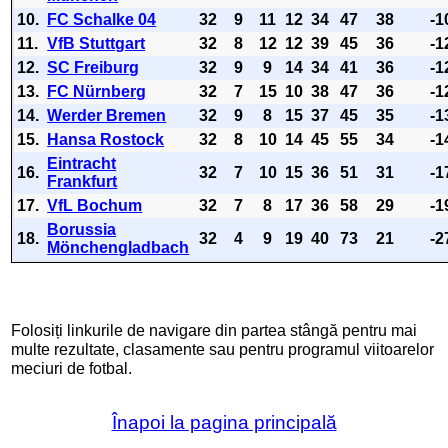
10.
FC Schalke 04
32
9
11
12
34
47
38
-1
11.
VfB Stuttgart
32
8
12
12
39
45
36
-1
12.
SC Freiburg
32
9
9
14
34
41
36
-1
13.
FC Nürnberg
32
7
15
10
38
47
36
-1
14.
Werder Bremen
32
9
8
15
37
45
35
-1
15.
Hansa Rostock
32
8
10
14
45
55
34
-1
Eintracht
16.
32
7
10
15
36
51
31
-1
Frankfurt
17.
VfL Bochum
32
7
8
17
36
58
29
-1
Borussia
18.
32
4
9
19
40
73
21
-2
Mönchengladbach
Folosiți linkurile de navigare din partea stângă pentru mai
multe rezultate, clasamente sau pentru programul viitoarelor
meciuri de fotbal.
Înapoi la pagina principală