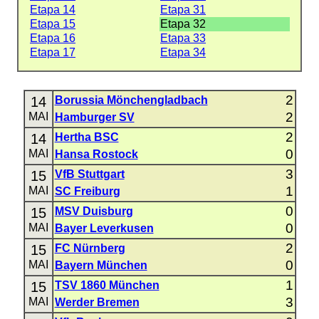
Etapa 14
Etapa 31
Etapa 15
Etapa 32
Etapa 16
Etapa 33
Etapa 17
Etapa 34
2
14
Borussia Mönchengladbach
2
MAI
Hamburger SV
2
14
Hertha BSC
0
MAI
Hansa Rostock
3
15
VfB Stuttgart
1
MAI
SC Freiburg
0
15
MSV Duisburg
0
MAI
Bayer Leverkusen
2
15
FC Nürnberg
0
MAI
Bayern München
1
15
TSV 1860 München
3
MAI
Werder Bremen