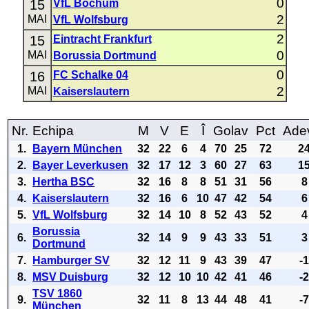
0
15
VfL Bochum
2
MAI
VfL Wolfsburg
2
15
Eintracht Frankfurt
0
MAI
Borussia Dortmund
0
16
FC Schalke 04
2
MAI
Kaiserslautern
Nr.
Echipa
M
V
E
Î
Golav
Pct
Ade
1.
Bayern München
32
22
6
4
70
25
72
2
2.
Bayer Leverkusen
32
17
12
3
60
27
63
1
3.
Hertha BSC
32
16
8
8
51
31
56
8
4.
Kaiserslautern
32
16
6
10
47
42
54
6
5.
VfL Wolfsburg
32
14
10
8
52
43
52
4
Borussia
6.
32
14
9
9
43
33
51
3
Dortmund
7.
Hamburger SV
32
12
11
9
43
39
47
-
8.
MSV Duisburg
32
12
10
10
42
41
46
-
TSV 1860
9.
32
11
8
13
44
48
41
-
München