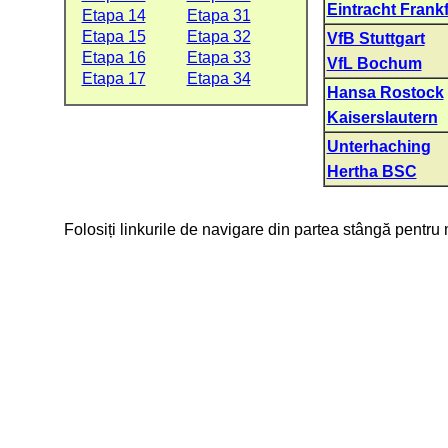
Eintracht Frankf
Etapa 14
Etapa 31
Etapa 15
Etapa 32
VfB Stuttgart
Etapa 16
Etapa 33
VfL Bochum
Etapa 17
Etapa 34
Hansa Rostock
Kaiserslautern
Unterhaching
Hertha BSC
Folosiți linkurile de navigare din partea stângă pentru