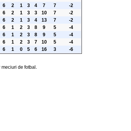
6
2
1
3
4
7
7
-2
6
2
1
3
3
10
7
-2
6
2
1
3
4
13
7
-2
6
1
2
3
8
9
5
-4
6
1
2
3
8
9
5
-4
6
1
2
3
7
10
5
-4
6
1
0
5
6
16
3
-6
 meciuri de fotbal.