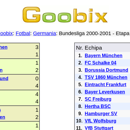
oobix
:
Fotbal
:
Germania
: Bundesliga 2000-2001 - Etap
3
hen
Nr.
Echipa
1
1.
Bayern München
1
2.
FC Schalke 04
2
n
3.
Borussia Dortmund
4.
TSV 1860 München
0
mund
5.
Eintracht Frankfurt
4
6.
Bayer Leverkusen
4
7.
SC Freiburg
4
8.
Hertha BSC
1
s
9.
Hamburger SV
2
sen
10.
VfL Wolfsburg
1
11.
VfB Stuttgart