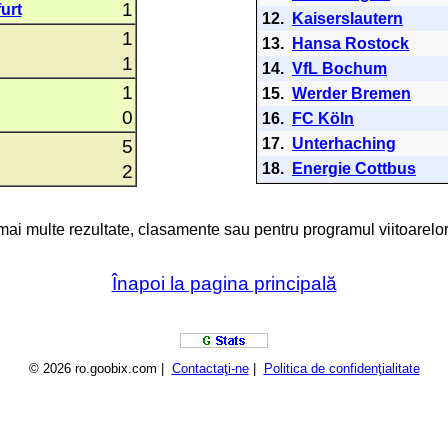
1
urt
12.
Kaiserslautern
1
13.
Hansa Rostock
1
14.
VfL Bochum
1
15.
Werder Bremen
0
16.
FC Köln
17.
Unterhaching
5
18.
Energie Cottbus
2
 mai multe rezultate, clasamente sau pentru programul viitoarelor
Înapoi la pagina principală
© 2026 ro.goobix.com |
Contactaţi-ne
|
Politica de confidenţialitate