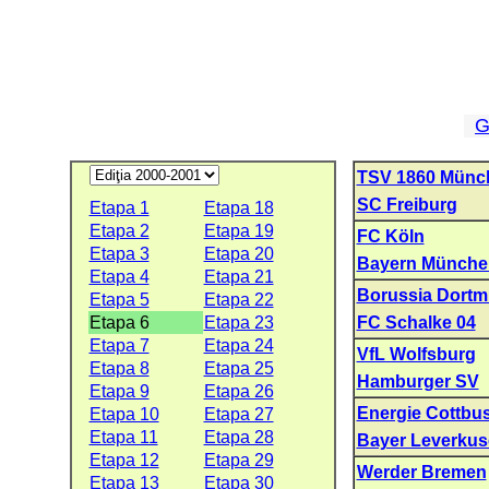
G
TSV 1860 Münc
SC Freiburg
Etapa 1
Etapa 18
Etapa 2
Etapa 19
FC Köln
Etapa 3
Etapa 20
Bayern Münche
Etapa 4
Etapa 21
Borussia Dort
Etapa 5
Etapa 22
Etapa 6
Etapa 23
FC Schalke 04
Etapa 7
Etapa 24
VfL Wolfsburg
Etapa 8
Etapa 25
Hamburger SV
Etapa 9
Etapa 26
Energie Cottbu
Etapa 10
Etapa 27
Etapa 11
Etapa 28
Bayer Leverku
Etapa 12
Etapa 29
Werder Bremen
Etapa 13
Etapa 30