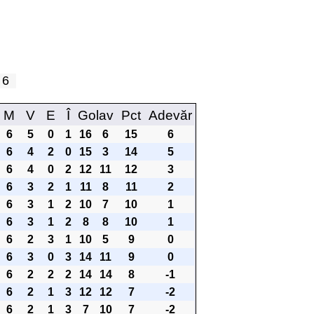
a 6
M
V
E
Î
Golav
Pct
Adevăr
6
5
0
1
16
6
15
6
6
4
2
0
15
3
14
5
6
4
0
2
12
11
12
3
6
3
2
1
11
8
11
2
6
3
1
2
10
7
10
1
6
3
1
2
8
8
10
1
6
2
3
1
10
5
9
0
6
3
0
3
14
11
9
0
6
2
2
2
14
14
8
-1
6
2
1
3
12
12
7
-2
6
2
1
3
7
10
7
-2