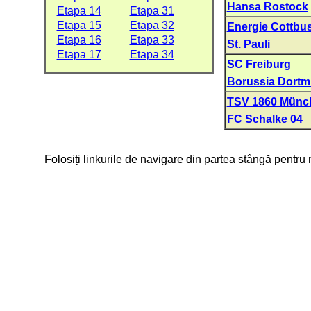
Hansa Rostock
Etapa 14
Etapa 31
Etapa 15
Etapa 32
Energie Cottbu
Etapa 16
Etapa 33
St. Pauli
Etapa 17
Etapa 34
SC Freiburg
Borussia Dort
TSV 1860 Münc
FC Schalke 04
Folosiți linkurile de navigare din partea stângă pentru