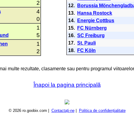
2
12.
Borussia Mönchengladb
4
s
13.
Hansa Rostock
0
14.
Energie Cottbus
1
15.
FC Nürnberg
5
mund
16.
SC Freiburg
17.
St. Pauli
1
hen
18.
FC Köln
2
 mai multe rezultate, clasamente sau pentru programul viitoarelor
Înapoi la pagina principală
© 2026 ro.goobix.com |
Contactaţi-ne
|
Politica de confidenţialitate