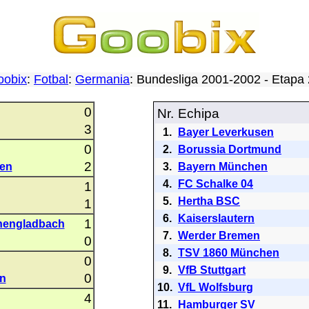
oobix
:
Fotbal
:
Germania
: Bundesliga 2001-2002 - Etap
0
Nr.
Echipa
3
1.
Bayer Leverkusen
0
2.
Borussia Dortmund
2
sen
3.
Bayern München
4.
FC Schalke 04
1
5.
Hertha BSC
1
6.
Kaiserslautern
1
hengladbach
7.
Werder Bremen
0
8.
TSV 1860 München
0
9.
VfB Stuttgart
0
n
10.
VfL Wolfsburg
4
11.
Hamburger SV