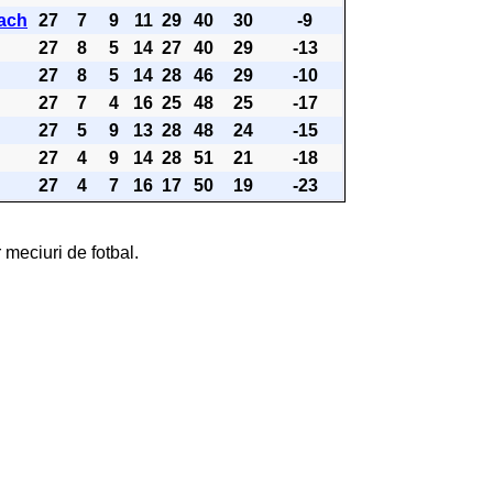
ach
27
7
9
11
29
40
30
-9
27
8
5
14
27
40
29
-13
27
8
5
14
28
46
29
-10
27
7
4
16
25
48
25
-17
27
5
9
13
28
48
24
-15
27
4
9
14
28
51
21
-18
27
4
7
16
17
50
19
-23
 meciuri de fotbal.