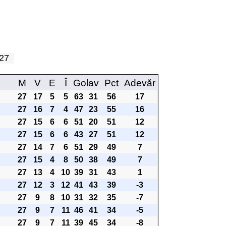
a 27
M
V
E
Î
Golav
Pct
Adevăr
27
17
5
5
63
31
56
17
27
16
7
4
47
23
55
16
27
15
6
6
51
20
51
12
27
15
6
6
43
27
51
12
27
14
7
6
51
29
49
7
27
15
4
8
50
38
49
7
27
13
4
10
39
31
43
1
27
12
3
12
41
43
39
-3
27
9
8
10
31
32
35
-7
27
9
7
11
46
41
34
-5
27
9
7
11
39
45
34
-8