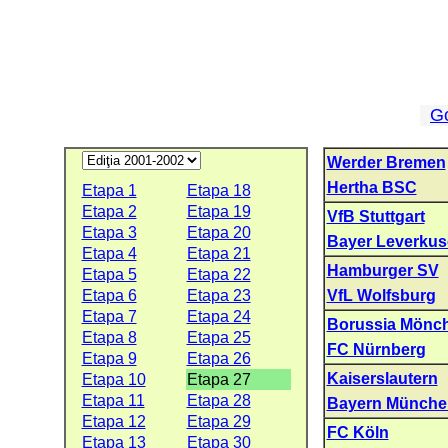
G
Werder Bremen
Hertha BSC
Etapa 1
Etapa 18
Etapa 2
Etapa 19
VfB Stuttgart
Etapa 3
Etapa 20
Bayer Leverku
Etapa 4
Etapa 21
Hamburger SV
Etapa 5
Etapa 22
Etapa 6
Etapa 23
VfL Wolfsburg
Etapa 7
Etapa 24
Borussia Mönc
Etapa 8
Etapa 25
FC Nürnberg
Etapa 9
Etapa 26
Kaiserslautern
Etapa 10
Etapa 27
Etapa 11
Etapa 28
Bayern Münche
Etapa 12
Etapa 29
FC Köln
Etapa 13
Etapa 30