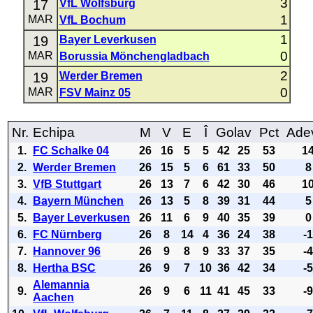
3
17
VfL Wolfsburg
1
MAR
VfL Bochum
1
19
Bayer Leverkusen
0
MAR
Borussia Mönchengladbach
2
19
Werder Bremen
0
MAR
FSV Mainz 05
Nr.
Echipa
M
V
E
Î
Golav
Pct
Ade
1.
FC Schalke 04
26
16
5
5
42
25
53
1
2.
Werder Bremen
26
15
5
6
61
33
50
8
3.
VfB Stuttgart
26
13
7
6
42
30
46
1
4.
Bayern München
26
13
5
8
39
31
44
5
5.
Bayer Leverkusen
26
11
6
9
40
35
39
0
6.
FC Nürnberg
26
8
14
4
36
24
38
-
7.
Hannover 96
26
9
8
9
33
37
35
-
8.
Hertha BSC
26
9
7
10
36
42
34
-
Alemannia
9.
26
9
6
11
41
45
33
-
Aachen