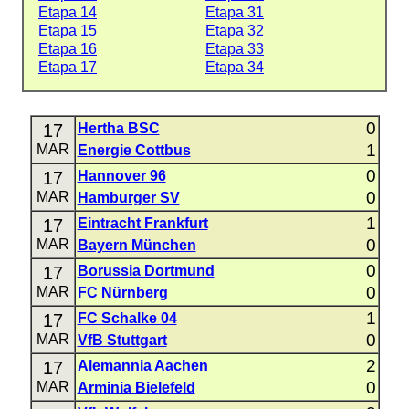
Etapa 14
Etapa 31
Etapa 15
Etapa 32
Etapa 16
Etapa 33
Etapa 17
Etapa 34
0
17
Hertha BSC
1
MAR
Energie Cottbus
0
17
Hannover 96
0
MAR
Hamburger SV
1
17
Eintracht Frankfurt
0
MAR
Bayern München
0
17
Borussia Dortmund
0
MAR
FC Nürnberg
1
17
FC Schalke 04
0
MAR
VfB Stuttgart
2
17
Alemannia Aachen
0
MAR
Arminia Bielefeld