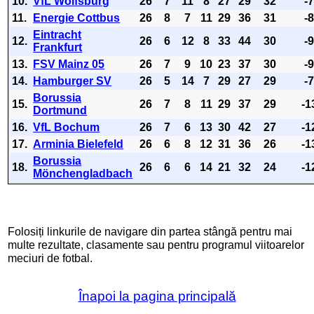
10.
VfL Wolfsburg
26
7
11
8
27
29
32
-
11.
Energie Cottbus
26
8
7
11
29
36
31
-
Eintracht
12.
26
6
12
8
33
44
30
-
Frankfurt
13.
FSV Mainz 05
26
7
9
10
23
37
30
-
14.
Hamburger SV
26
5
14
7
29
27
29
-
Borussia
15.
26
7
8
11
29
37
29
-1
Dortmund
16.
VfL Bochum
26
7
6
13
30
42
27
-1
17.
Arminia Bielefeld
26
6
8
12
31
36
26
-1
Borussia
18.
26
6
6
14
21
32
24
-1
Mönchengladbach
Folosiți linkurile de navigare din partea stângă pentru mai
multe rezultate, clasamente sau pentru programul viitoarelor
meciuri de fotbal.
Înapoi la pagina principală