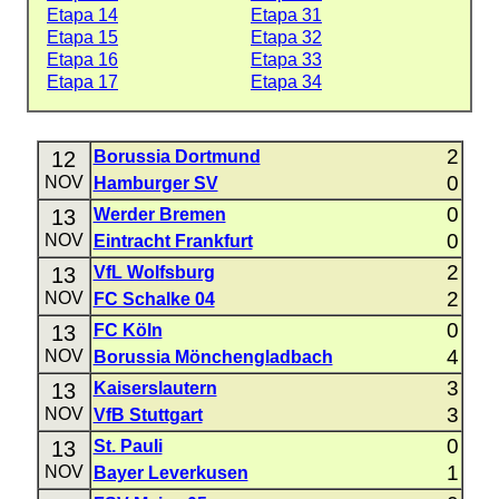
Etapa 14
Etapa 31
Etapa 15
Etapa 32
Etapa 16
Etapa 33
Etapa 17
Etapa 34
2
12
Borussia Dortmund
0
NOV
Hamburger SV
0
13
Werder Bremen
0
NOV
Eintracht Frankfurt
2
13
VfL Wolfsburg
2
NOV
FC Schalke 04
0
13
FC Köln
4
NOV
Borussia Mönchengladbach
3
13
Kaiserslautern
3
NOV
VfB Stuttgart
0
13
St. Pauli
1
NOV
Bayer Leverkusen