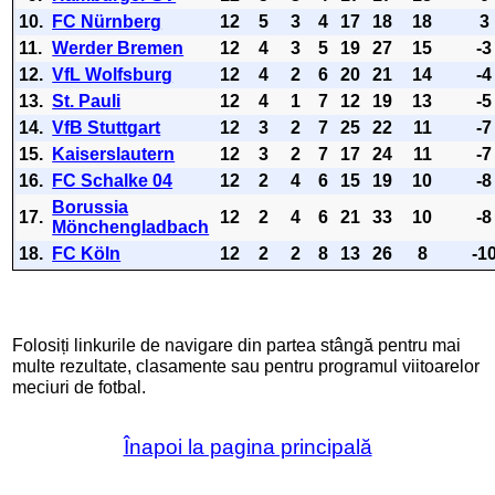
10.
FC Nürnberg
12
5
3
4
17
18
18
3
11.
Werder Bremen
12
4
3
5
19
27
15
-3
12.
VfL Wolfsburg
12
4
2
6
20
21
14
-4
13.
St. Pauli
12
4
1
7
12
19
13
-5
14.
VfB Stuttgart
12
3
2
7
25
22
11
-7
15.
Kaiserslautern
12
3
2
7
17
24
11
-7
16.
FC Schalke 04
12
2
4
6
15
19
10
-8
Borussia
17.
12
2
4
6
21
33
10
-8
Mönchengladbach
18.
FC Köln
12
2
2
8
13
26
8
-1
Folosiți linkurile de navigare din partea stângă pentru mai
multe rezultate, clasamente sau pentru programul viitoarelor
meciuri de fotbal.
Înapoi la pagina principală