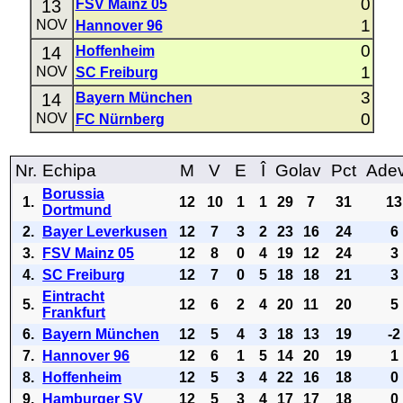
0
13
FSV Mainz 05
1
NOV
Hannover 96
0
14
Hoffenheim
1
NOV
SC Freiburg
3
14
Bayern München
0
NOV
FC Nürnberg
Nr.
Echipa
M
V
E
Î
Golav
Pct
Ade
Borussia
1.
12
10
1
1
29
7
31
13
Dortmund
2.
Bayer Leverkusen
12
7
3
2
23
16
24
6
3.
FSV Mainz 05
12
8
0
4
19
12
24
3
4.
SC Freiburg
12
7
0
5
18
18
21
3
Eintracht
5.
12
6
2
4
20
11
20
5
Frankfurt
6.
Bayern München
12
5
4
3
18
13
19
-2
7.
Hannover 96
12
6
1
5
14
20
19
1
8.
Hoffenheim
12
5
3
4
22
16
18
0
9.
Hamburger SV
12
5
3
4
17
17
18
0