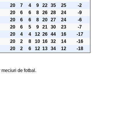
20
7
4
9
22
35
25
-2
20
6
6
8
26
28
24
-9
20
6
6
8
20
27
24
-6
20
6
5
9
21
30
23
-7
20
4
4
12
26
44
16
-17
20
2
8
10
16
32
14
-16
20
2
6
12
13
34
12
-18
 meciuri de fotbal.