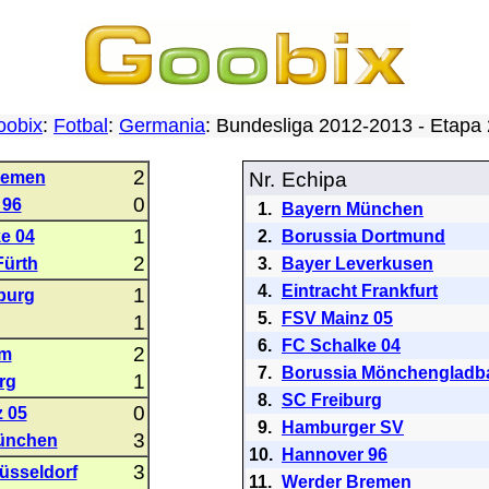
oobix
:
Fotbal
:
Germania
: Bundesliga 2012-2013 - Etap
2
remen
Nr.
Echipa
0
 96
1.
Bayern München
1
e 04
2.
Borussia Dortmund
2
Fürth
3.
Bayer Leverkusen
4.
Eintracht Frankfurt
1
burg
5.
FSV Mainz 05
1
6.
FC Schalke 04
2
im
7.
Borussia Mönchengladb
1
rg
8.
SC Freiburg
0
 05
9.
Hamburger SV
3
ünchen
10.
Hannover 96
3
üsseldorf
11.
Werder Bremen