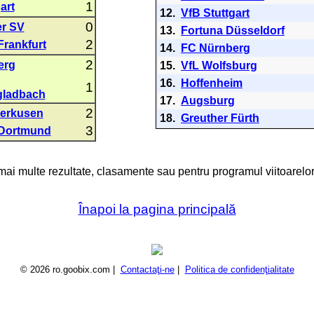
1
art
12.
VfB Stuttgart
0
r SV
13.
Fortuna Düsseldorf
2
Frankfurt
14.
FC Nürnberg
2
erg
15.
VfL Wolfsburg
16.
Hoffenheim
1
ladbach
17.
Augsburg
2
verkusen
18.
Greuther Fürth
3
 Dortmund
 mai multe rezultate, clasamente sau pentru programul viitoarelor
Înapoi la pagina principală
© 2026 ro.goobix.com |
Contactaţi-ne
|
Politica de confidenţialitate