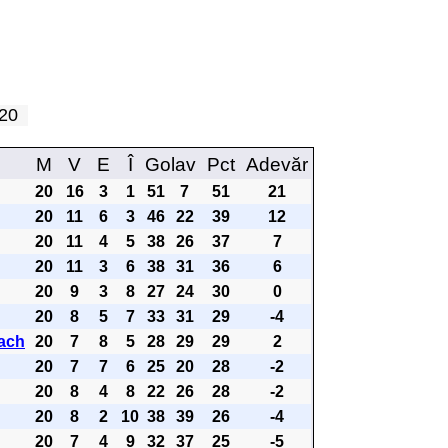
a 20
M
V
E
Î
Golav
Pct
Adevăr
20
16
3
1
51
7
51
21
20
11
6
3
46
22
39
12
20
11
4
5
38
26
37
7
20
11
3
6
38
31
36
6
20
9
3
8
27
24
30
0
20
8
5
7
33
31
29
-4
ach
20
7
8
5
28
29
29
2
20
7
7
6
25
20
28
-2
20
8
4
8
22
26
28
-2
20
8
2
10
38
39
26
-4
20
7
4
9
32
37
25
-5