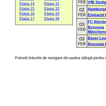
FEB
VfB Stuttg
Etapa 14
Etapa 31
Etapa 15
Etapa 32
02
Hamburge
Etapa 16
Etapa 33
FEB
Eintracht 
Etapa 17
Etapa 34
FC Nürnb
03
Borussia
FEB
Möncheng
03
Bayer Le
FEB
Borussia
Folosiți linkurile de navigare din partea stângă pentru