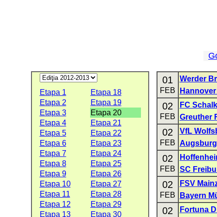
G
01
Werder B
FEB
Hannover
Etapa 1
Etapa 18
Etapa 2
Etapa 19
02
FC Schalk
Etapa 3
Etapa 20
FEB
Greuther 
Etapa 4
Etapa 21
02
VfL Wolfs
Etapa 5
Etapa 22
FEB
Etapa 6
Etapa 23
Augsburg
Etapa 7
Etapa 24
02
Hoffenhe
Etapa 8
Etapa 25
FEB
SC Freibu
Etapa 9
Etapa 26
02
FSV Mainz
Etapa 10
Etapa 27
Etapa 11
Etapa 28
FEB
Bayern M
Etapa 12
Etapa 29
02
Fortuna D
Etapa 13
Etapa 30