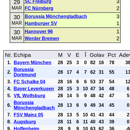
3
29
SC Freiburg
2
MAR
FC Nürnberg
3
30
Borussia Mönchengladbach
1
MAR
Hamburger SV
1
30
Hannover 96
2
MAR
Werder Bremen
Nr.
Echipa
M
V
E
Î
Golav
Pct
Ade
1.
Bayern München
28
25
3
0
82
16
78
3
Borussia
2.
28
17
4
7
62
31
55
1
Dortmund
3.
FC Schalke 04
28
16
6
6
53
37
54
1
4.
Bayer Leverkusen
28
15
3
10
47
34
48
6
5.
VfL Wolfsburg
28
14
5
9
48
42
47
5
Borussia
6.
28
13
6
9
49
34
45
0
Mönchengladbach
7.
FSV Mainz 05
28
13
5
10
41
43
44
2
8.
Augsburg
28
11
6
11
40
43
39
0
9.
Hoffenheim
28
9
9
10
63
62
36
-