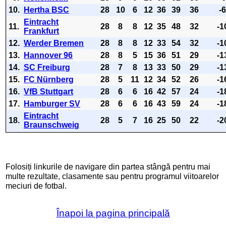
10.
Hertha BSC
28
10
6
12
36
39
36
-
Eintracht
11.
28
8
8
12
35
48
32
-1
Frankfurt
12.
Werder Bremen
28
8
8
12
33
54
32
-1
13.
Hannover 96
28
8
5
15
36
51
29
-1
14.
SC Freiburg
28
7
8
13
33
50
29
-1
15.
FC Nürnberg
28
5
11
12
34
52
26
-1
16.
VfB Stuttgart
28
6
6
16
42
57
24
-1
17.
Hamburger SV
28
6
6
16
43
59
24
-1
Eintracht
18.
28
5
7
16
25
50
22
-2
Braunschweig
Folosiți linkurile de navigare din partea stângă pentru mai
multe rezultate, clasamente sau pentru programul viitoarelor
meciuri de fotbal.
Înapoi la pagina principală