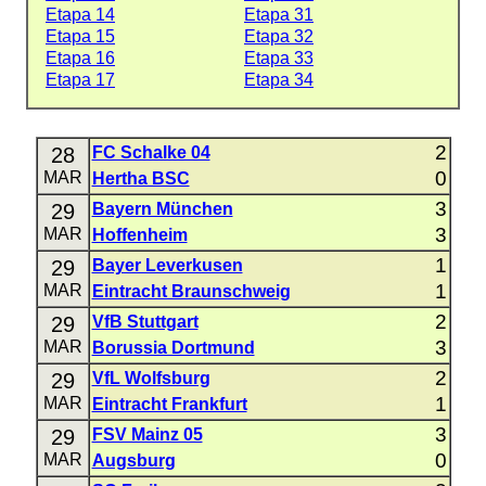
Etapa 14
Etapa 31
Etapa 15
Etapa 32
Etapa 16
Etapa 33
Etapa 17
Etapa 34
2
28
FC Schalke 04
0
MAR
Hertha BSC
3
29
Bayern München
3
MAR
Hoffenheim
1
29
Bayer Leverkusen
1
MAR
Eintracht Braunschweig
2
29
VfB Stuttgart
3
MAR
Borussia Dortmund
2
29
VfL Wolfsburg
1
MAR
Eintracht Frankfurt
3
29
FSV Mainz 05
0
MAR
Augsburg