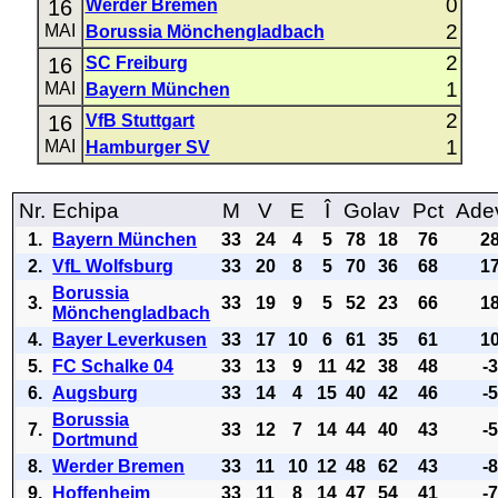
0
16
Werder Bremen
2
MAI
Borussia Mönchengladbach
2
16
SC Freiburg
1
MAI
Bayern München
2
16
VfB Stuttgart
1
MAI
Hamburger SV
Nr.
Echipa
M
V
E
Î
Golav
Pct
Ade
1.
Bayern München
33
24
4
5
78
18
76
2
2.
VfL Wolfsburg
33
20
8
5
70
36
68
1
Borussia
3.
33
19
9
5
52
23
66
1
Mönchengladbach
4.
Bayer Leverkusen
33
17
10
6
61
35
61
1
5.
FC Schalke 04
33
13
9
11
42
38
48
-
6.
Augsburg
33
14
4
15
40
42
46
-
Borussia
7.
33
12
7
14
44
40
43
-
Dortmund
8.
Werder Bremen
33
11
10
12
48
62
43
-
9.
Hoffenheim
33
11
8
14
47
54
41
-