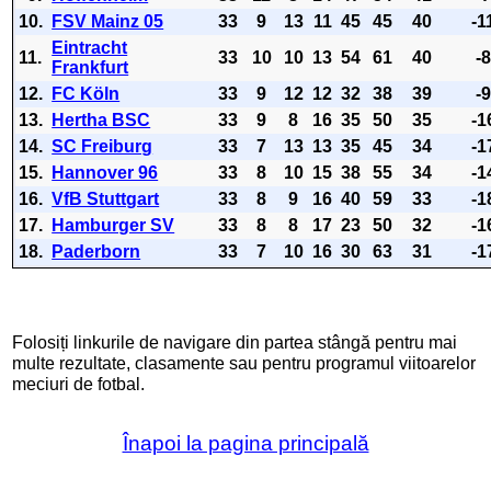
10.
FSV Mainz 05
33
9
13
11
45
45
40
-1
Eintracht
11.
33
10
10
13
54
61
40
-
Frankfurt
12.
FC Köln
33
9
12
12
32
38
39
-
13.
Hertha BSC
33
9
8
16
35
50
35
-1
14.
SC Freiburg
33
7
13
13
35
45
34
-1
15.
Hannover 96
33
8
10
15
38
55
34
-1
16.
VfB Stuttgart
33
8
9
16
40
59
33
-1
17.
Hamburger SV
33
8
8
17
23
50
32
-1
18.
Paderborn
33
7
10
16
30
63
31
-1
Folosiți linkurile de navigare din partea stângă pentru mai
multe rezultate, clasamente sau pentru programul viitoarelor
meciuri de fotbal.
Înapoi la pagina principală