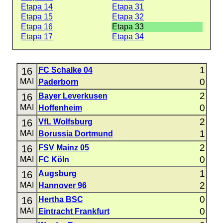
Etapa 14
Etapa 31
Etapa 15
Etapa 32
Etapa 16
Etapa 33
Etapa 17
Etapa 34
1
16
FC Schalke 04
0
MAI
Paderborn
2
16
Bayer Leverkusen
0
MAI
Hoffenheim
2
16
VfL Wolfsburg
1
MAI
Borussia Dortmund
2
16
FSV Mainz 05
0
MAI
FC Köln
1
16
Augsburg
2
MAI
Hannover 96
0
16
Hertha BSC
0
MAI
Eintracht Frankfurt