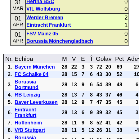
0
31
Hertha BSC
0
MAR
VfL Wolfsburg
2
01
Werder Bremen
1
APR
Eintracht Frankfurt
0
01
FSV Mainz 05
0
APR
Borussia Mönchengladbach
Nr.
Echipa
M
V
E
Î
Golav
Pct
Ade
1.
Bayern München
28
22
3
3
72
20
69
2
2.
FC Schalke 04
28
15
7
6
43
30
52
1
Borussia
3.
28
13
9
6
54
39
48
6
Dortmund
4.
RB Leipzig
28
13
7
8
43
37
46
4
5.
Bayer Leverkusen
28
12
9
7
47
35
45
3
Eintracht
6.
28
13
6
9
39
32
45
3
Frankfurt
7.
Hoffenheim
28
11
9
8
52
41
42
0
8.
VfB Stuttgart
28
11
5
12
26
31
38
-
Borussia