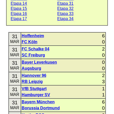
Etapa 14
Etapa 31
Etapa 15
Etapa 32
Etapa 16
Etapa 33
Etapa 17
Etapa 34
6
31
Hoffenheim
0
MAR
FC Köln
2
31
FC Schalke 04
0
MAR
SC Freiburg
0
31
Bayer Leverkusen
0
MAR
Augsburg
2
31
Hannover 96
3
MAR
RB Leipzig
1
31
VfB Stuttgart
1
MAR
Hamburger SV
6
31
Bayern München
0
MAR
Borussia Dortmund