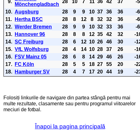
9.
28
10
7
11
36
42
37
-
Mönchengladbach
10.
Augsburg
28
9
9
10
37
36
36
-
11.
Hertha BSC
28
8
12
8
32
32
36
-
12.
Werder Bremen
28
9
9
10
32
33
36
-
13.
Hannover 96
28
8
8
12
35
42
32
-1
14.
SC Freiburg
28
6
12
10
26
46
30
-1
15.
VfL Wolfsburg
28
4
14
10
28
37
26
-1
16.
FSV Mainz 05
28
6
8
14
29
46
26
-1
17.
FC Köln
28
5
5
18
27
55
20
-2
18.
Hamburger SV
28
4
7
17
20
44
19
-2
Folosiți linkurile de navigare din partea stângă pentru mai
multe rezultate, clasamente sau pentru programul viitoarelor
meciuri de fotbal.
Înapoi la pagina principală