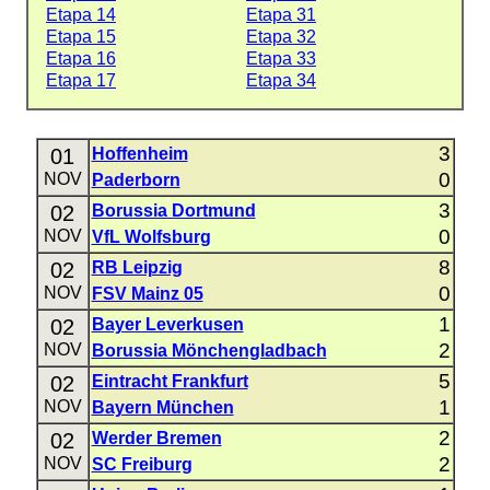
Etapa 14
Etapa 31
Etapa 15
Etapa 32
Etapa 16
Etapa 33
Etapa 17
Etapa 34
3
01
Hoffenheim
0
NOV
Paderborn
3
02
Borussia Dortmund
0
NOV
VfL Wolfsburg
8
02
RB Leipzig
0
NOV
FSV Mainz 05
1
02
Bayer Leverkusen
2
NOV
Borussia Mönchengladbach
5
02
Eintracht Frankfurt
1
NOV
Bayern München
2
02
Werder Bremen
2
NOV
SC Freiburg