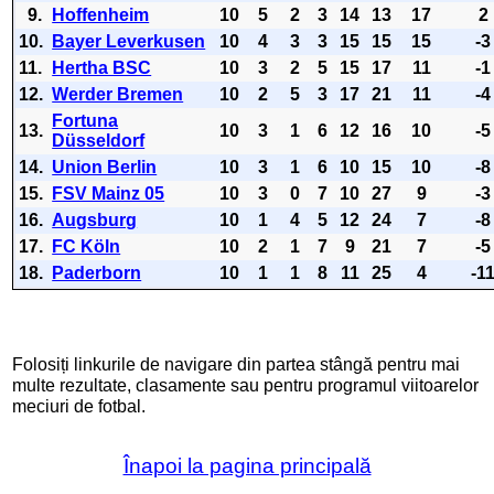
9.
Hoffenheim
10
5
2
3
14
13
17
2
10.
Bayer Leverkusen
10
4
3
3
15
15
15
-3
11.
Hertha BSC
10
3
2
5
15
17
11
-1
12.
Werder Bremen
10
2
5
3
17
21
11
-4
Fortuna
13.
10
3
1
6
12
16
10
-5
Düsseldorf
14.
Union Berlin
10
3
1
6
10
15
10
-8
15.
FSV Mainz 05
10
3
0
7
10
27
9
-3
16.
Augsburg
10
1
4
5
12
24
7
-8
17.
FC Köln
10
2
1
7
9
21
7
-5
18.
Paderborn
10
1
1
8
11
25
4
-1
Folosiți linkurile de navigare din partea stângă pentru mai
multe rezultate, clasamente sau pentru programul viitoarelor
meciuri de fotbal.
Înapoi la pagina principală