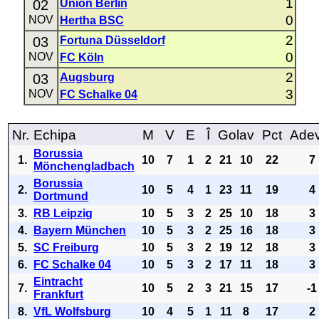
1
02
Union Berlin
0
NOV
Hertha BSC
2
03
Fortuna Düsseldorf
0
NOV
FC Köln
2
03
Augsburg
3
NOV
FC Schalke 04
Nr.
Echipa
M
V
E
Î
Golav
Pct
Ade
Borussia
1.
10
7
1
2
21
10
22
7
Mönchengladbach
Borussia
2.
10
5
4
1
23
11
19
4
Dortmund
3.
RB Leipzig
10
5
3
2
25
10
18
3
4.
Bayern München
10
5
3
2
25
16
18
3
5.
SC Freiburg
10
5
3
2
19
12
18
3
6.
FC Schalke 04
10
5
3
2
17
11
18
3
Eintracht
7.
10
5
2
3
21
15
17
-1
Frankfurt
8.
VfL Wolfsburg
10
4
5
1
11
8
17
2