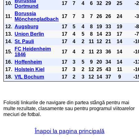
Borussia
10.
17
7
4
6
32
29
25
-
Dortmund
Borussia
11.
17
7
3
7
26
26
24
-
Mönchengladbach
12.
Augsburg
17
5
4
8
19
33
19
-
13.
Union Berlin
17
4
5
8
14
23
17
-
14.
St. Pauli
17
4
2
11
12
21
14
-1
FC Heidenheim
15.
17
4
2
11
23
36
14
-1
1846
16.
Hoffenheim
17
3
5
9
20
34
14
-1
17.
Holstein Kiel
17
3
2
12
25
43
11
-1
18.
VfL Bochum
17
2
3
12
14
37
9
-1
Folosiți linkurile de navigare din partea stângă pentru mai
multe rezultate, clasamente sau pentru programul viitoarelor
meciuri de fotbal.
Înapoi la pagina principală