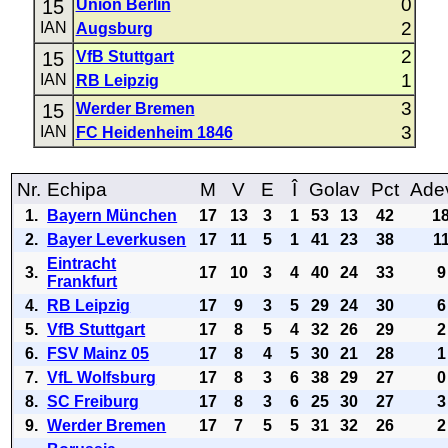
0
15
Union Berlin
2
IAN
Augsburg
2
15
VfB Stuttgart
1
IAN
RB Leipzig
3
15
Werder Bremen
3
IAN
FC Heidenheim 1846
Nr.
Echipa
M
V
E
Î
Golav
Pct
Ade
1.
Bayern München
17
13
3
1
53
13
42
1
2.
Bayer Leverkusen
17
11
5
1
41
23
38
1
Eintracht
3.
17
10
3
4
40
24
33
9
Frankfurt
4.
RB Leipzig
17
9
3
5
29
24
30
6
5.
VfB Stuttgart
17
8
5
4
32
26
29
2
6.
FSV Mainz 05
17
8
4
5
30
21
28
1
7.
VfL Wolfsburg
17
8
3
6
38
29
27
0
8.
SC Freiburg
17
8
3
6
25
30
27
3
9.
Werder Bremen
17
7
5
5
31
32
26
2