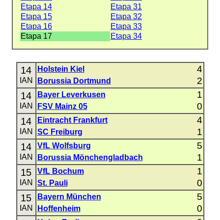
Etapa 14
Etapa 31
Etapa 15
Etapa 32
Etapa 16
Etapa 33
Etapa 17
Etapa 34
4
14
Holstein Kiel
2
IAN
Borussia Dortmund
1
14
Bayer Leverkusen
0
IAN
FSV Mainz 05
4
14
Eintracht Frankfurt
1
IAN
SC Freiburg
5
14
VfL Wolfsburg
1
IAN
Borussia Mönchengladbach
1
15
VfL Bochum
0
IAN
St. Pauli
5
15
Bayern München
0
IAN
Hoffenheim