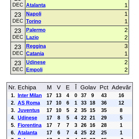
1
DEC
Atalanta
1
23
Napoli
1
DEC
Torino
2
23
Palermo
2
DEC
Lazio
3
23
Reggina
1
DEC
Catania
2
23
Udinese
2
DEC
Empoli
Nr.
Echipa
M
V
E
Î
Golav
Pct
Adevăr
1.
Inter Milan
17
13
4
0
37
9
43
16
2.
AS Roma
17
10
6
1
33
18
36
12
3.
Juventus
17
10
5
2
35
15
35
8
4.
Udinese
17
8
5
4
22
21
29
5
5.
Fiorentina
17
7
7
3
26
16
28
1
6.
Atalanta
17
6
7
4
25
22
25
1