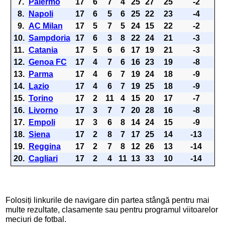
7.
Palermo
17
6
7
4
25
27
25
-2
8.
Napoli
17
6
5
6
25
22
23
-4
9.
AC Milan
17
5
7
5
24
15
22
-2
10.
Sampdoria
17
6
3
8
22
24
21
-3
11.
Catania
17
5
6
6
17
19
21
-3
12.
Genoa FC
17
4
7
6
16
23
19
-8
13.
Parma
17
4
6
7
19
24
18
-9
14.
Lazio
17
4
6
7
19
25
18
-9
15.
Torino
17
2
11
4
15
20
17
-7
16.
Livorno
17
3
7
7
20
28
16
-8
17.
Empoli
17
3
6
8
14
24
15
-9
18.
Siena
17
2
8
7
17
25
14
-13
19.
Reggina
17
2
7
8
12
26
13
-14
20.
Cagliari
17
2
4
11
13
33
10
-14
Folosiți linkurile de navigare din partea stângă pentru mai
multe rezultate, clasamente sau pentru programul viitoarelor
meciuri de fotbal.