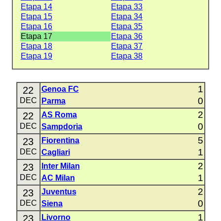
Etapa 14
Etapa 33
Etapa 15
Etapa 34
Etapa 16
Etapa 35
Etapa 17
Etapa 36
Etapa 18
Etapa 37
Etapa 19
Etapa 38
1
22
Genoa FC
0
DEC
Parma
2
22
AS Roma
0
DEC
Sampdoria
5
23
Fiorentina
1
DEC
Cagliari
2
23
Inter Milan
1
DEC
AC Milan
2
23
Juventus
0
DEC
Siena
1
23
Livorno