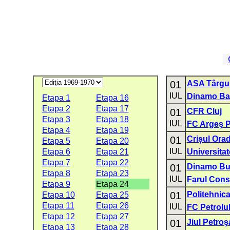
01
ASA Târgu
IUL
Dinamo Ba
Etapa 1
Etapa 16
Etapa 2
Etapa 17
01
CFR Cluj
Etapa 3
Etapa 18
IUL
FC Argeş Pi
Etapa 4
Etapa 19
01
Crișul Ora
Etapa 5
Etapa 20
IUL
Etapa 6
Etapa 21
Universitat
Etapa 7
Etapa 22
01
Dinamo Bu
Etapa 8
Etapa 23
IUL
Farul Cons
Etapa 9
Etapa 24
01
Politehnica
Etapa 10
Etapa 25
Etapa 11
Etapa 26
IUL
FC Petrolul
Etapa 12
Etapa 27
01
Jiul Petroş
Etapa 13
Etapa 28