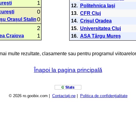
1
reşti
12.
Politehnica Iaşi
0
ureşti
13.
CFR Cluj
0
șu Orașul Stalin
14.
Crișul Oradea
2
15.
Universitatea Cluj
1
tea Craiova
16.
ASA Târgu Mureș
 mai multe rezultate, clasamente sau pentru programul viitoarelor
Înapoi la pagina principală
© 2026 ro.goobix.com |
Contactaţi-ne
|
Politica de confidenţialitate