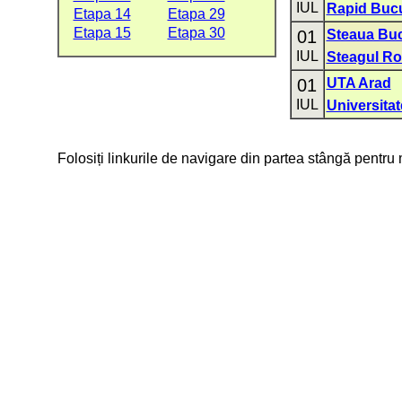
IUL
Rapid Bucu
Etapa 14
Etapa 29
Etapa 15
Etapa 30
01
Steaua Buc
IUL
Steagul Ro
01
UTA Arad
IUL
Universita
Folosiți linkurile de navigare din partea stângă pentru