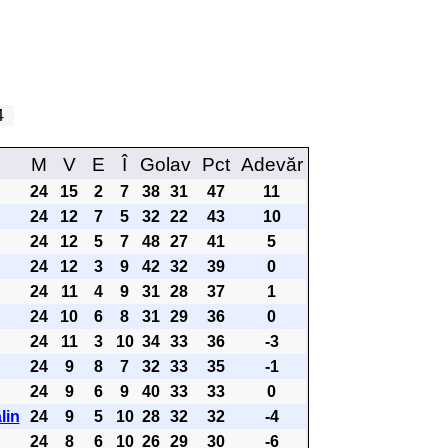
24
M
V
E
Î
Golav
Pct
Adevăr
24
15
2
7
38
31
47
11
24
12
7
5
32
22
43
10
24
12
5
7
48
27
41
5
24
12
3
9
42
32
39
0
24
11
4
9
31
28
37
1
24
10
6
8
31
29
36
0
24
11
3
10
34
33
36
-3
24
9
8
7
32
33
35
-1
24
9
6
9
40
33
33
0
lin
24
9
5
10
28
32
32
-4
24
8
6
10
26
29
30
-6