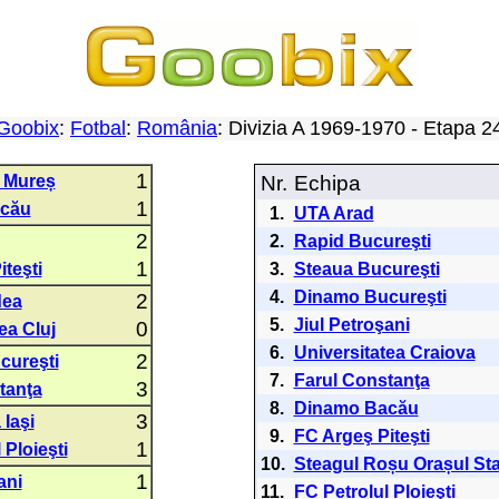
Goobix
:
Fotbal
:
România
: Divizia A 1969-1970 - Etapa 
1
 Mureș
Nr.
Echipa
1
cău
1.
UTA Arad
2
2.
Rapid Bucureşti
1
teşti
3.
Steaua Bucureşti
4.
Dinamo Bucureşti
2
dea
5.
Jiul Petroşani
0
ea Cluj
6.
Universitatea Craiova
2
cureşti
7.
Farul Constanţa
3
tanţa
8.
Dinamo Bacău
3
 Iaşi
9.
FC Argeş Piteşti
1
 Ploieşti
10.
Steagul Roșu Orașul Sta
1
ani
11.
FC Petrolul Ploieşti