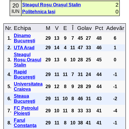
2
20
Steagul Roșu Orașul Stalin
0
IUN
Politehnica Iaşi
Nr.
Echipa
M
V
E
Î
Golav
Pct
Adevăr
Dinamo
1.
29
13
9
7
45
27
48
6
Bucureşti
2.
UTA Arad
29
14
4
11
47
33
46
1
Steagul
3.
Roșu Orașul
29
13
6
10
28
25
45
0
Stalin
Rapid
4.
29
11
11
7
31
24
44
-1
Bucureşti
Universitatea
5.
29
12
8
9
28
29
44
-1
Craiova
Steaua
6.
29
11
10
8
46
31
43
-2
Bucureşti
FC Petrolul
7.
29
10
11
8
33
33
41
-4
Ploieşti
Farul
8.
29
11
8
10
38
41
41
-1
Constanţa