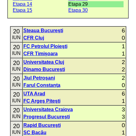
Etapa 14
Etapa 29
Etapa 15
Etapa 30
6
20
Steaua Bucureşti
0
IUN
CFR Cluj
1
20
FC Petrolul Ploieşti
1
IUN
CFR Timișoara
2
20
Universitatea Cluj
2
IUN
Dinamo Bucureşti
2
20
Jiul Petroşani
0
IUN
Farul Constanţa
6
20
UTA Arad
1
IUN
FC Argeş Piteşti
3
20
Universitatea Craiova
3
IUN
Progresul Bucureşti
0
20
Rapid Bucureşti
1
IUN
SC Bacău