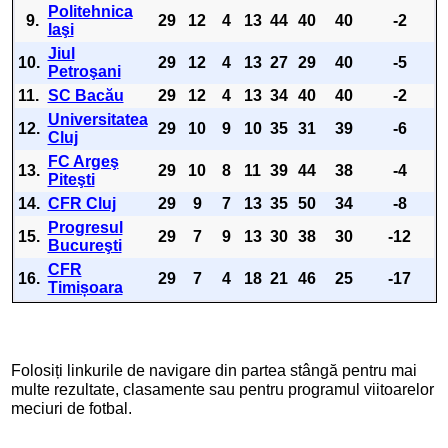
Politehnica
9.
29
12
4
13
44
40
40
-2
Iaşi
Jiul
10.
29
12
4
13
27
29
40
-5
Petroşani
11.
SC Bacău
29
12
4
13
34
40
40
-2
Universitatea
12.
29
10
9
10
35
31
39
-6
Cluj
FC Argeş
13.
29
10
8
11
39
44
38
-4
Piteşti
14.
CFR Cluj
29
9
7
13
35
50
34
-8
Progresul
15.
29
7
9
13
30
38
30
-12
Bucureşti
CFR
16.
29
7
4
18
21
46
25
-17
Timișoara
Folosiți linkurile de navigare din partea stângă pentru mai
multe rezultate, clasamente sau pentru programul viitoarelor
meciuri de fotbal.