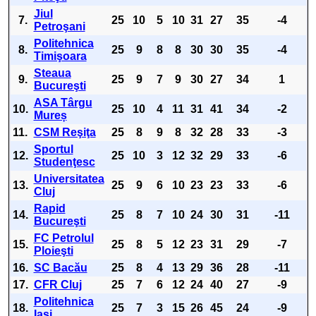
Jiul
7.
25
10
5
10
31
27
35
-4
Petroşani
Politehnica
8.
25
9
8
8
30
30
35
-4
Timişoara
Steaua
9.
25
9
7
9
30
27
34
1
Bucureşti
ASA Târgu
10.
25
10
4
11
31
41
34
-2
Mureș
11.
CSM Reşiţa
25
8
9
8
32
28
33
-3
Sportul
12.
25
10
3
12
32
29
33
-6
Studenţesc
Universitatea
13.
25
9
6
10
23
23
33
-6
Cluj
Rapid
14.
25
8
7
10
24
30
31
-11
Bucureşti
FC Petrolul
15.
25
8
5
12
23
31
29
-7
Ploieşti
16.
SC Bacău
25
8
4
13
29
36
28
-11
17.
CFR Cluj
25
7
6
12
24
40
27
-9
Politehnica
18.
25
7
3
15
26
45
24
-9
Iaşi