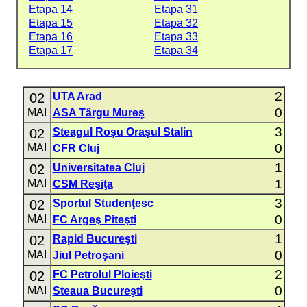
Etapa 14
Etapa 31
Etapa 15
Etapa 32
Etapa 16
Etapa 33
Etapa 17
Etapa 34
2
02
UTA Arad
0
MAI
ASA Târgu Mureș
3
02
Steagul Roșu Orașul Stalin
0
MAI
CFR Cluj
1
02
Universitatea Cluj
1
MAI
CSM Reşiţa
3
02
Sportul Studenţesc
0
MAI
FC Argeş Piteşti
1
02
Rapid Bucureşti
0
MAI
Jiul Petroşani
2
02
FC Petrolul Ploieşti
0
MAI
Steaua Bucureşti