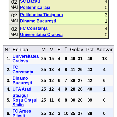
4
02
SC Bacău
0
MAI
Politehnica Iaşi
3
02
Politehnica Timişoara
1
MAI
Dinamo Bucureşti
4
02
FC Constanța
0
MAI
Universitatea Craiova
Nr.
Echipa
M
V
E
Î
Golav
Pct
Adevăr
Universitatea
1.
25
15
4
6
49
31
49
13
Craiova
FC
2.
25
13
4
8
41
26
43
4
Constanța
Dinamo
3.
25
12
6
7
38
27
42
6
Bucureşti
4.
UTA Arad
25
12
4
9
28
28
40
1
Steagul
5.
Roșu Orașul
25
11
6
8
30
20
39
0
Stalin
FC Argeş
6.
25
12
3
10
35
37
39
0
Piteşti