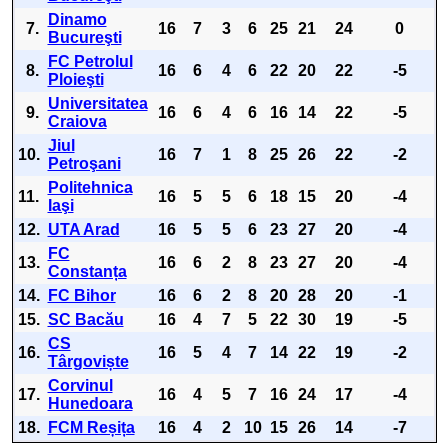
Dinamo
7.
16
7
3
6
25
21
24
0
Bucureşti
FC Petrolul
8.
16
6
4
6
22
20
22
-5
Ploieşti
Universitatea
9.
16
6
4
6
16
14
22
-5
Craiova
Jiul
10.
16
7
1
8
25
26
22
-2
Petroşani
Politehnica
11.
16
5
5
6
18
15
20
-4
Iaşi
12.
UTA Arad
16
5
5
6
23
27
20
-4
FC
13.
16
6
2
8
23
27
20
-4
Constanța
14.
FC Bihor
16
6
2
8
20
28
20
-1
15.
SC Bacău
16
4
7
5
22
30
19
-5
CS
16.
16
5
4
7
14
22
19
-2
Târgoviște
Corvinul
17.
16
4
5
7
16
24
17
-4
Hunedoara
18.
FCM Reșița
16
4
2
10
15
26
14
-7