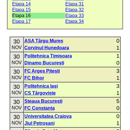
Etapa 14
Etapa 31
Etapa 15
Etapa 32
Etapa 16
Etapa 33
Etapa 17
Etapa 34
0
30
ASA Târgu Mureș
1
NOV
Corvinul Hunedoara
1
30
Politehnica Timişoara
0
NOV
Dinamo Bucureşti
3
30
FC Argeş Piteşti
1
NOV
FC Bihor
3
30
Politehnica Iaşi
1
NOV
CS Târgoviște
5
30
Steaua Bucureşti
0
NOV
FC Constanța
0
30
Universitatea Craiova
1
NOV
Jiul Petroşani