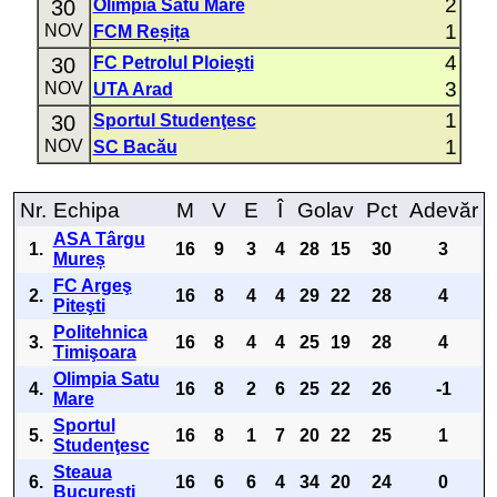
2
30
Olimpia Satu Mare
1
NOV
FCM Reșița
4
30
FC Petrolul Ploieşti
3
NOV
UTA Arad
1
30
Sportul Studenţesc
1
NOV
SC Bacău
Nr.
Echipa
M
V
E
Î
Golav
Pct
Adevăr
ASA Târgu
1.
16
9
3
4
28
15
30
3
Mureș
FC Argeş
2.
16
8
4
4
29
22
28
4
Piteşti
Politehnica
3.
16
8
4
4
25
19
28
4
Timişoara
Olimpia Satu
4.
16
8
2
6
25
22
26
-1
Mare
Sportul
5.
16
8
1
7
20
22
25
1
Studenţesc
Steaua
6.
16
6
6
4
34
20
24
0
Bucureşti