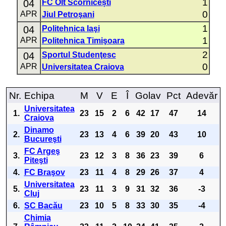
1
04
FC Olt Scornicești
0
APR
Jiul Petroşani
1
04
Politehnica Iaşi
1
APR
Politehnica Timişoara
2
04
Sportul Studenţesc
0
APR
Universitatea Craiova
Nr.
Echipa
M
V
E
Î
Golav
Pct
Adevăr
Universitatea
1.
23
15
2
6
42
17
47
14
Craiova
Dinamo
2.
23
13
4
6
39
20
43
10
Bucureşti
FC Argeş
3.
23
12
3
8
36
23
39
6
Piteşti
4.
FC Braşov
23
11
4
8
29
26
37
4
Universitatea
5.
23
11
3
9
31
32
36
-3
Cluj
6.
SC Bacău
23
10
5
8
33
30
35
-4
Chimia