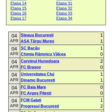
Etapa 14
Etapa 31
Etapa 15
Etapa 32
Etapa 16
Etapa 33
Etapa 17
Etapa 34
1
04
Steaua Bucureşti
1
APR
ASA Târgu Mureș
1
04
SC Bacău
0
APR
Chimia Râmnicu Vâlcea
2
04
Corvinul Hunedoara
0
APR
FC Braşov
1
04
Universitatea Cluj
1
APR
Dinamo Bucureşti
0
04
FC Baia Mare
0
APR
FC Argeş Piteşti
1
04
FCM Galați
2
APR
Progresul Bucureşti