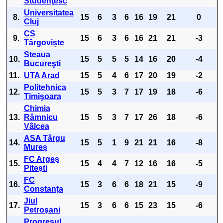
Studenţesc
Universitatea
8.
15
6
3
6
16
19
21
0
Cluj
CS
9.
15
6
3
6
16
21
21
-3
Târgoviște
Steaua
10.
15
5
5
5
14
16
20
-4
Bucureşti
11.
UTA Arad
15
5
4
6
17
20
19
-2
Politehnica
12.
15
5
3
7
17
19
18
-6
Timişoara
Chimia
13.
Râmnicu
15
5
3
7
17
26
18
-6
Vâlcea
ASA Târgu
14.
15
5
1
9
21
21
16
-8
Mureș
FC Argeş
15.
15
4
4
7
12
16
16
-5
Piteşti
FC
16.
15
3
6
6
18
21
15
-9
Constanța
Jiul
17.
15
3
6
6
15
23
15
-6
Petroşani
Progresul