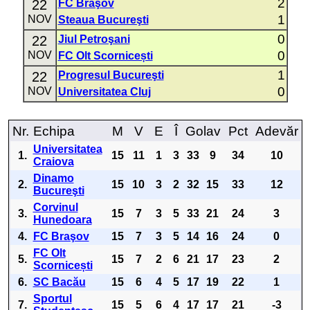
2
22
FC Braşov
1
NOV
Steaua Bucureşti
0
22
Jiul Petroşani
0
NOV
FC Olt Scornicești
1
22
Progresul Bucureşti
0
NOV
Universitatea Cluj
Nr.
Echipa
M
V
E
Î
Golav
Pct
Adevăr
Universitatea
1.
15
11
1
3
33
9
34
10
Craiova
Dinamo
2.
15
10
3
2
32
15
33
12
Bucureşti
Corvinul
3.
15
7
3
5
33
21
24
3
Hunedoara
4.
FC Braşov
15
7
3
5
14
16
24
0
FC Olt
5.
15
7
2
6
21
17
23
2
Scornicești
6.
SC Bacău
15
6
4
5
17
19
22
1
Sportul
7.
15
5
6
4
17
17
21
-3