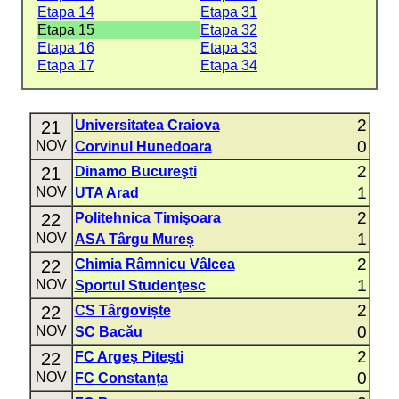
Etapa 14
Etapa 31
Etapa 15
Etapa 32
Etapa 16
Etapa 33
Etapa 17
Etapa 34
2
21
Universitatea Craiova
0
NOV
Corvinul Hunedoara
2
21
Dinamo Bucureşti
1
NOV
UTA Arad
2
22
Politehnica Timişoara
1
NOV
ASA Târgu Mureș
2
22
Chimia Râmnicu Vâlcea
1
NOV
Sportul Studenţesc
2
22
CS Târgoviște
0
NOV
SC Bacău
2
22
FC Argeş Piteşti
0
NOV
FC Constanța