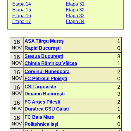
Etapa 14
Etapa 31
Etapa 15
Etapa 32
Etapa 16
Etapa 33
Etapa 17
Etapa 34
1
16
ASA Târgu Mureș
0
NOV
Rapid Bucureşti
3
16
Steaua Bucureşti
1
NOV
Chimia Râmnicu Vâlcea
2
16
Corvinul Hunedoara
0
NOV
FC Petrolul Ploieşti
2
16
CS Târgoviște
3
NOV
Dinamo Bucureşti
2
16
FC Argeş Piteşti
1
NOV
Dunărea CSU Galați
4
16
FC Baia Mare
0
NOV
Politehnica Iaşi