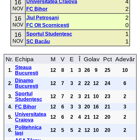
4
16
Universitatea Craiova
2
NOV
FC Bihor
2
16
Jiul Petroşani
0
NOV
FC Olt Scornicești
1
16
Sportul Studenţesc
1
NOV
SC Bacău
Nr.
Echipa
M
V
E
Î
Golav
Pct
Adevăr
Steaua
1.
12
8
1
3
26
9
25
10
Bucureşti
Dinamo
2.
12
7
3
2
22
12
24
6
Bucureşti
Sportul
3.
12
7
2
3
21
10
23
2
Studenţesc
4.
FC Bihor
12
6
3
3
20
16
21
3
Universitatea
5.
12
6
2
4
21
12
20
2
Craiova
Politehnica
6.
12
5
5
2
12
10
20
2
Iaşi