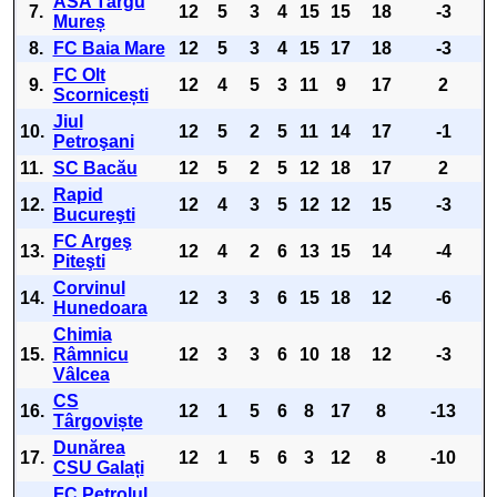
ASA Târgu
7.
12
5
3
4
15
15
18
-3
Mureș
8.
FC Baia Mare
12
5
3
4
15
17
18
-3
FC Olt
9.
12
4
5
3
11
9
17
2
Scornicești
Jiul
10.
12
5
2
5
11
14
17
-1
Petroşani
11.
SC Bacău
12
5
2
5
12
18
17
2
Rapid
12.
12
4
3
5
12
12
15
-3
Bucureşti
FC Argeş
13.
12
4
2
6
13
15
14
-4
Piteşti
Corvinul
14.
12
3
3
6
15
18
12
-6
Hunedoara
Chimia
15.
Râmnicu
12
3
3
6
10
18
12
-3
Vâlcea
CS
16.
12
1
5
6
8
17
8
-13
Târgoviște
Dunărea
17.
12
1
5
6
3
12
8
-10
CSU Galați
FC Petrolul