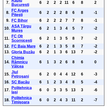
Rapid
7.
6
2
2
2
11
6
8
2
Bucureşti
FC Argeş
8.
6
2
2
2
8
6
8
-1
Piteşti
9.
FC Bihor
6
2
2
2
7
7
8
-1
ASA Târgu
10.
6
2
1
3
4
5
7
-2
Mureș
FC Olt
11.
6
2
1
3
5
8
7
-2
Scornicești
12.
FC Baia Mare
6
2
1
3
5
8
7
-2
13.
Gloria Buzău
6
2
1
3
6
13
7
-2
Chimia
14.
Râmnicu
6
1
3
2
6
8
6
0
Vâlcea
Jiul
15.
6
2
0
4
4
12
6
-3
Petroşani
16.
SC Bacău
6
1
2
3
4
8
5
-4
Politehnica
17.
6
0
3
3
5
13
3
-6
Iaşi
Politehnica
18.
6
0
2
4
3
11
2
-7
Timişoara