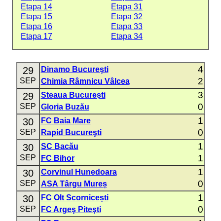
Etapa 14
Etapa 31
Etapa 15
Etapa 32
Etapa 16
Etapa 33
Etapa 17
Etapa 34
4
29
Dinamo Bucureşti
2
SEP
Chimia Râmnicu Vâlcea
3
29
Steaua Bucureşti
0
SEP
Gloria Buzău
1
30
FC Baia Mare
0
SEP
Rapid Bucureşti
1
30
SC Bacău
1
SEP
FC Bihor
1
30
Corvinul Hunedoara
0
SEP
ASA Târgu Mureș
1
30
FC Olt Scornicești
0
SEP
FC Argeş Piteşti