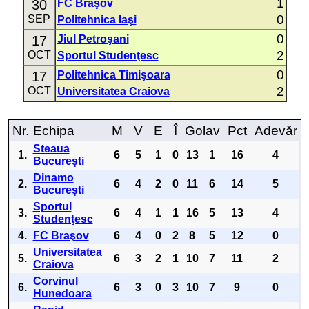
1
30
FC Braşov
0
SEP
Politehnica Iaşi
0
17
Jiul Petroşani
2
OCT
Sportul Studenţesc
0
17
Politehnica Timişoara
2
OCT
Universitatea Craiova
Nr.
Echipa
M
V
E
Î
Golav
Pct
Adevăr
Steaua
1.
6
5
1
0
13
1
16
4
Bucureşti
Dinamo
2.
6
4
2
0
11
6
14
5
Bucureşti
Sportul
3.
6
4
1
1
16
5
13
4
Studenţesc
4.
FC Braşov
6
4
0
2
8
5
12
0
Universitatea
5.
6
3
2
1
10
7
11
2
Craiova
Corvinul
6.
6
3
0
3
10
7
9
0
Hunedoara