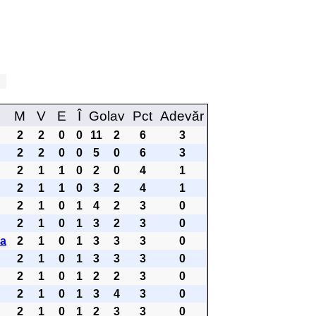
 2
M
V
E
Î
Golav
Pct
Adevăr
2
2
0
0
11
2
6
3
2
2
0
0
5
0
6
3
2
1
1
0
2
0
4
1
2
1
1
0
3
2
4
1
2
1
0
1
4
2
3
0
2
1
0
1
3
2
3
0
ea
2
1
0
1
3
3
3
0
2
1
0
1
3
3
3
0
2
1
0
1
2
2
3
0
2
1
0
1
3
4
3
0
2
1
0
1
2
3
3
0