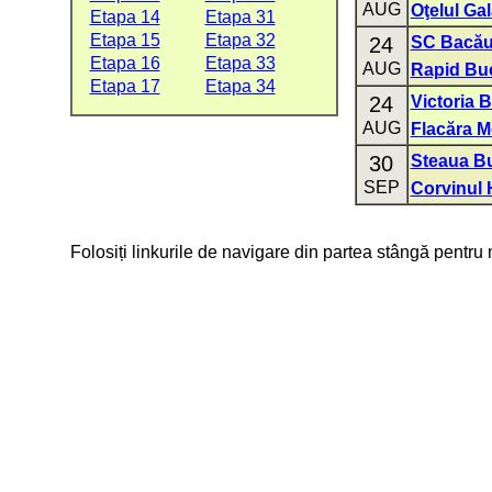
AUG
Oţelul Gal
Etapa 14
Etapa 31
Etapa 15
Etapa 32
24
SC Bacă
Etapa 16
Etapa 33
AUG
Rapid Buc
Etapa 17
Etapa 34
24
Victoria 
AUG
Flacăra M
30
Steaua Bu
SEP
Corvinul
Folosiți linkurile de navigare din partea stângă pentru