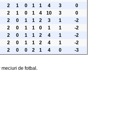
2
1
0
1
1
4
3
0
2
1
0
1
4
10
3
0
2
0
1
1
2
3
1
-2
2
0
1
1
0
1
1
-2
2
0
1
1
2
4
1
-2
2
0
1
1
2
4
1
-2
2
0
0
2
1
4
0
-3
 meciuri de fotbal.