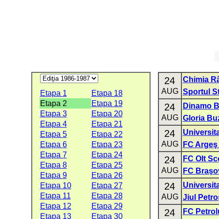
24
Chimia R
AUG
Sportul S
Etapa 1
Etapa 18
Etapa 2
Etapa 19
24
Dinamo B
Etapa 3
Etapa 20
AUG
Gloria Bu
Etapa 4
Etapa 21
24
Universit
Etapa 5
Etapa 22
AUG
Etapa 6
Etapa 23
FC Argeş 
Etapa 7
Etapa 24
24
FC Olt Sc
Etapa 8
Etapa 25
AUG
FC Braşo
Etapa 9
Etapa 26
24
Universita
Etapa 10
Etapa 27
Etapa 11
Etapa 28
AUG
Jiul Petro
Etapa 12
Etapa 29
24
FC Petrolu
Etapa 13
Etapa 30