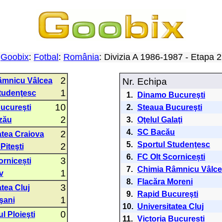
Goobix
:
Fotbal
:
România
: Divizia A 1986-1987 - Etapa
2
âmnicu Vâlcea
Nr.
Echipa
1
tudenţesc
1.
Dinamo Bucureşti
10
ucureşti
2.
Steaua Bucureşti
2
zău
3.
Oţelul Galaţi
4.
SC Bacău
2
atea Craiova
5.
Sportul Studenţesc
2
Piteşti
6.
FC Olt Scornicești
3
ornicești
7.
Chimia Râmnicu Vâlc
1
v
8.
Flacăra Moreni
3
tea Cluj
9.
Rapid Bucureşti
1
şani
10.
Universitatea Cluj
0
l Ploieşti
11.
Victoria București