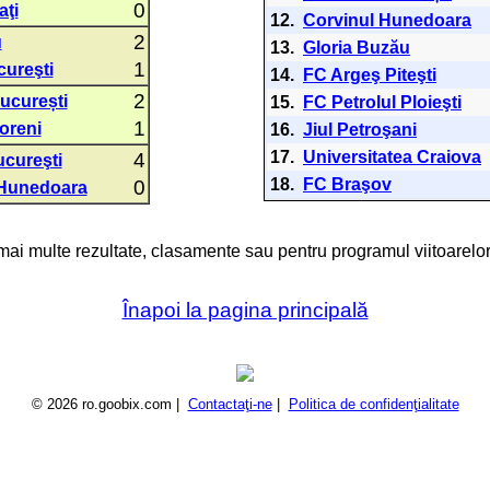
0
aţi
12.
Corvinul Hunedoara
2
u
13.
Gloria Buzău
1
ureşti
14.
FC Argeş Piteşti
2
București
15.
FC Petrolul Ploieşti
1
oreni
16.
Jiul Petroşani
17.
Universitatea Craiova
4
cureşti
18.
FC Braşov
0
 Hunedoara
 mai multe rezultate, clasamente sau pentru programul viitoarelor
Înapoi la pagina principală
© 2026 ro.goobix.com |
Contactaţi-ne
|
Politica de confidenţialitate