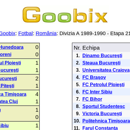
Goobix
:
Fotbal
:
România
: Divizia A 1989-1990 - Etapa 
0
 Hunedoara
Nr.
Echipa
0
oreni
1.
Dinamo Bucureşti
1
l Ploieşti
2.
Steaua Bucureşti
1
ucureşti
3.
Universitatea Craiova
4.
FC Braşov
2
ucureşti
5.
FC Petrolul Ploieşti
1
Piteşti
6.
FC Inter Sibiu
4
ca Timişoara
7.
FC Bihor
1
atea Cluj
8.
Sportul Studenţesc
1
u
9.
Victoria București
0
10.
Politehnica Timişoara
1
Sibiu
11.
Farul Constanţa