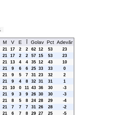
21
M
V
E
Î
Golav
Pct
Adevăr
21
17
2
2
62
12
53
23
21
17
2
2
57
15
53
23
21
13
4
4
35
12
43
10
21
9
6
6
25
33
33
0
21
9
5
7
31
23
32
2
21
9
4
8
32
31
31
1
21
10
0
11
43
36
30
-3
21
9
3
9
26
30
30
-3
21
8
5
8
24
28
29
-4
21
7
7
7
31
26
28
-2
21
6
7
8
29
27
25
-5