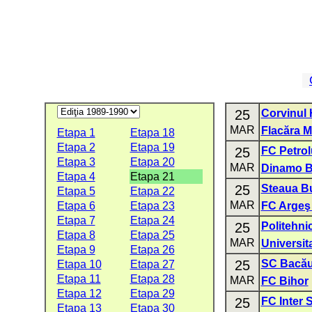
25
Corvinul
MAR
Flacăra M
Etapa 1
Etapa 18
Etapa 2
Etapa 19
25
FC Petrolu
Etapa 3
Etapa 20
MAR
Dinamo B
Etapa 4
Etapa 21
25
Steaua B
Etapa 5
Etapa 22
MAR
Etapa 6
Etapa 23
FC Argeş 
Etapa 7
Etapa 24
25
Politehni
Etapa 8
Etapa 25
MAR
Universit
Etapa 9
Etapa 26
25
SC Bacă
Etapa 10
Etapa 27
Etapa 11
Etapa 28
MAR
FC Bihor
Etapa 12
Etapa 29
25
FC Inter 
Etapa 13
Etapa 30