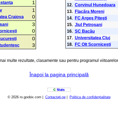
1
stanţa
12.
Corvinul Hunedoara
1
v
13.
Flacăra Moreni
0
atea Craiova
14.
FC Argeş Piteşti
3
oşani
15.
Jiul Petroşani
0
ornicești
16.
SC Bacău
17.
Universitatea Cluj
0
București
18.
FC Olt Scornicești
3
tudenţesc
 mai multe rezultate, clasamente sau pentru programul viitoarelor
Înapoi la pagina principală
© 2026 ro.goobix.com |
Contactaţi-ne
|
Politica de confidenţialitate