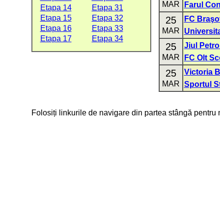
MAR
Farul Con
Etapa 14
Etapa 31
Etapa 15
Etapa 32
25
FC Braşo
Etapa 16
Etapa 33
MAR
Universit
Etapa 17
Etapa 34
25
Jiul Petr
MAR
FC Olt Sc
25
Victoria 
MAR
Sportul S
Folosiți linkurile de navigare din partea stângă pentru