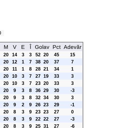
20
M
V
E
Î
Golav
Pct
Adevăr
20
14
3
3
52
20
45
15
20
12
1
7
38
20
37
7
20
11
1
8
28
21
34
1
20
10
3
7
27
19
33
3
20
10
3
7
23
20
33
3
20
9
3
8
36
29
30
-3
20
9
3
8
32
34
30
3
20
9
2
9
26
23
29
-1
20
8
3
9
23
23
27
0
20
8
3
9
22
22
27
-3
20
8
3
9
25
31
27
-6