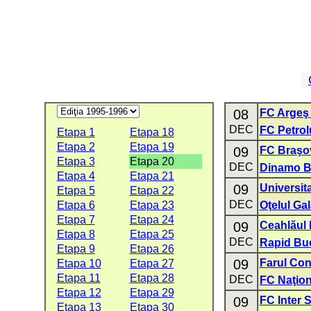
08
FC Argeş 
DEC
FC Petrolu
Etapa 1
Etapa 18
Etapa 2
Etapa 19
09
FC Braşo
Etapa 3
Etapa 20
DEC
Dinamo B
Etapa 4
Etapa 21
09
Universita
Etapa 5
Etapa 22
DEC
Etapa 6
Etapa 23
Oţelul Gal
Etapa 7
Etapa 24
09
Ceahlăul 
Etapa 8
Etapa 25
DEC
Rapid Buc
Etapa 9
Etapa 26
09
Farul Con
Etapa 10
Etapa 27
Etapa 11
Etapa 28
DEC
FC Naţion
Etapa 12
Etapa 29
09
FC Inter S
Etapa 13
Etapa 30