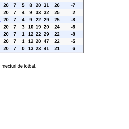
20
7
5
8
20
31
26
-7
20
7
4
9
33
32
25
-2
ţ
20
7
4
9
22
29
25
-8
20
7
3
10
19
20
24
-6
20
7
1
12
22
29
22
-8
20
7
1
12
20
47
22
-5
20
7
0
13
23
41
21
-6
 meciuri de fotbal.