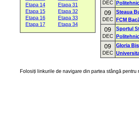
DEC
Politehnic
Etapa 14
Etapa 31
Etapa 15
Etapa 32
09
Steaua Bu
Etapa 16
Etapa 33
DEC
FCM Bac
Etapa 17
Etapa 34
09
Sportul S
DEC
Politehni
09
Gloria Bis
DEC
Universit
Folosiți linkurile de navigare din partea stângă pentru