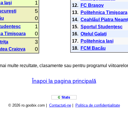
1
a Iaşi
12.
FC Braşov
5
cureşti
13.
Politehnica Timişoara
0
ău
14.
Ceahlăul Piatra Neam
1
tudenţesc
15.
Sportul Studenţesc
0
ca Timişoara
16.
Oţelul Galaţi
17.
Politehnica Iaşi
3
triţa
18.
FCM Bacău
0
atea Craiova
 mai multe rezultate, clasamente sau pentru programul viitoarelor
Înapoi la pagina principală
© 2026 ro.goobix.com |
Contactaţi-ne
|
Politica de confidenţialitate