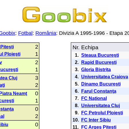
Goobix
:
Fotbal
:
România
: Divizia A 1995-1996 - Etapa 
2
Piteşti
Nr.
Echipa
1
l Ploieşti
1.
Steaua Bucureşti
2
v
2.
Rapid Bucureşti
1
ucureşti
3.
Gloria Bistriţa
4.
Universitatea Craiova
3
tea Cluj
5.
Dinamo Bucureşti
2
aţi
6.
Farul Constanţa
0
Piatra Neamţ
7.
FC Naţional
1
ureşti
8.
Universitatea Cluj
0
stanţa
9.
FC Petrolul Ploieşti
2
al
10.
FC Inter Sibiu
0
ibiu
11.
FC Argeş Piteşti