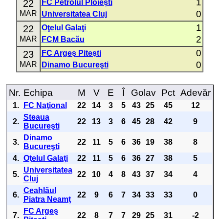
1
22
FC Petrolul Ploieşti
0
MAR
Universitatea Cluj
1
22
Oţelul Galaţi
2
MAR
FCM Bacău
0
23
FC Argeş Piteşti
0
MAR
Dinamo Bucureşti
Nr.
Echipa
M
V
E
Î
Golav
Pct
Adevăr
1.
FC Naţional
22
14
3
5
43
25
45
12
Steaua
2.
22
13
3
6
45
28
42
9
Bucureşti
Dinamo
3.
22
11
5
6
36
19
38
8
Bucureşti
4.
Oţelul Galaţi
22
11
5
6
36
27
38
5
Universitatea
5.
22
10
4
8
43
37
34
4
Cluj
Ceahlăul
6.
22
9
6
7
34
33
33
0
Piatra Neamţ
FC Argeş
7.
22
8
7
7
29
25
31
-2