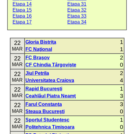
Etapa 14
Etapa 31
Etapa 15
Etapa 32
Etapa 16
Etapa 33
Etapa 17
Etapa 34
1
22
Gloria Bistriţa
1
MAR
FC Naţional
2
22
FC Braşov
0
MAR
CF Chindia Târgovişte
2
22
Jiul Petrila
4
MAR
Universitatea Craiova
1
22
Rapid Bucureşti
3
MAR
Ceahlăul Piatra Neamţ
3
22
Farul Constanţa
0
MAR
Steaua Bucureşti
1
22
Sportul Studenţesc
0
MAR
Politehnica Timişoara