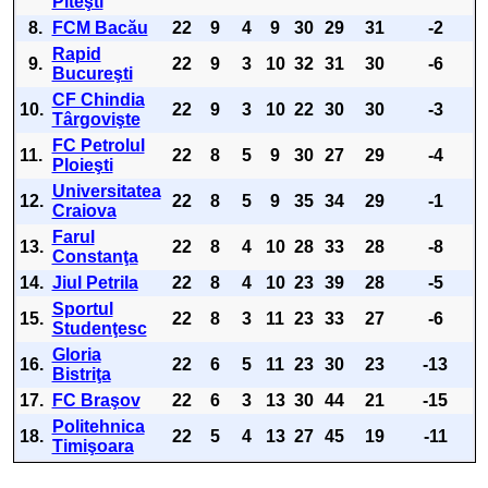
Piteşti
8.
FCM Bacău
22
9
4
9
30
29
31
-2
Rapid
9.
22
9
3
10
32
31
30
-6
Bucureşti
CF Chindia
10.
22
9
3
10
22
30
30
-3
Târgovişte
FC Petrolul
11.
22
8
5
9
30
27
29
-4
Ploieşti
Universitatea
12.
22
8
5
9
35
34
29
-1
Craiova
Farul
13.
22
8
4
10
28
33
28
-8
Constanţa
14.
Jiul Petrila
22
8
4
10
23
39
28
-5
Sportul
15.
22
8
3
11
23
33
27
-6
Studenţesc
Gloria
16.
22
6
5
11
23
30
23
-13
Bistriţa
17.
FC Braşov
22
6
3
13
30
44
21
-15
Politehnica
18.
22
5
4
13
27
45
19
-11
Timişoara