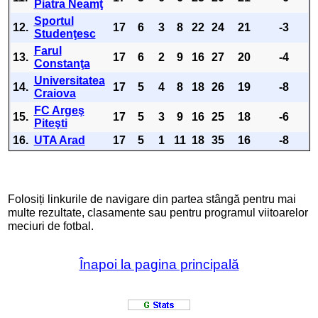
Piatra Neamţ
Sportul
12.
17
6
3
8
22
24
21
-3
Studenţesc
Farul
13.
17
6
2
9
16
27
20
-4
Constanţa
Universitatea
14.
17
5
4
8
18
26
19
-8
Craiova
FC Argeş
15.
17
5
3
9
16
25
18
-6
Piteşti
16.
UTA Arad
17
5
1
11
18
35
16
-8
Folosiți linkurile de navigare din partea stângă pentru mai
multe rezultate, clasamente sau pentru programul viitoarelor
meciuri de fotbal.
Înapoi la pagina principală