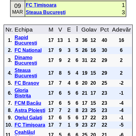
1
09
FC Timişoara
3
MAR
Steaua Bucureşti
Nr.
Echipa
M
V
E
Î
Golav
Pct
Adevăr
Rapid
1.
17
13
1
3
36
12
40
16
Bucureşti
2.
FC Naţional
17
9
3
5
26
16
30
6
Dinamo
3.
17
9
2
6
31
22
29
2
Bucureşti
Steaua
4.
17
8
5
4
19
15
29
2
Bucureşti
5.
FC Braşov
17
7
4
6
20
20
25
-2
Gloria
6.
17
6
5
6
21
17
23
-1
Bistriţa
7.
FCM Bacău
17
6
5
6
17
15
23
-4
8.
Astra Ploieşti
17
7
2
8
23
25
23
-4
9.
Oţelul Galaţi
17
6
5
6
17
22
23
-1
10.
FC Timişoara
17
7
1
9
23
27
22
-5
Ceahlăul
11.
17
5
6
6
25
20
21
-6