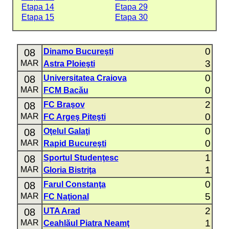
Etapa 14
Etapa 29
Etapa 15
Etapa 30
0
08
Dinamo Bucureşti
3
MAR
Astra Ploieşti
0
08
Universitatea Craiova
0
MAR
FCM Bacău
2
08
FC Braşov
0
MAR
FC Argeş Piteşti
0
08
Oţelul Galaţi
0
MAR
Rapid Bucureşti
1
08
Sportul Studenţesc
1
MAR
Gloria Bistriţa
0
08
Farul Constanţa
5
MAR
FC Naţional
2
08
UTA Arad
1
MAR
Ceahlăul Piatra Neamţ