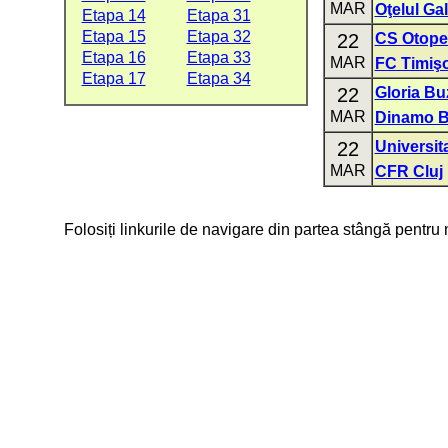
MAR
Oţelul Gal
Etapa 14
Etapa 31
Etapa 15
Etapa 32
22
CS Otope
Etapa 16
Etapa 33
MAR
FC Timiş
Etapa 17
Etapa 34
22
Gloria Bu
MAR
Dinamo B
22
Universit
MAR
CFR Cluj
Folosiți linkurile de navigare din partea stângă pentru