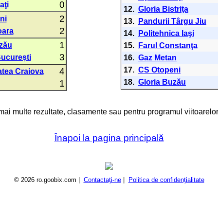
0
aţi
12.
Gloria Bistriţa
2
ni
13.
Pandurii Târgu Jiu
2
oara
14.
Politehnica Iaşi
1
zău
15.
Farul Constanţa
3
ucureşti
16.
Gaz Metan
17.
CS Otopeni
4
atea Craiova
18.
Gloria Buzău
1
 mai multe rezultate, clasamente sau pentru programul viitoarelor
Înapoi la pagina principală
© 2026 ro.goobix.com |
Contactaţi-ne
|
Politica de confidenţialitate