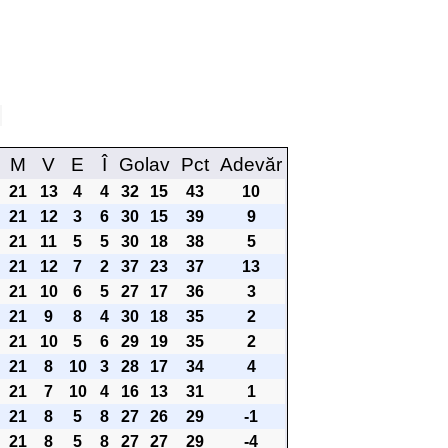
1
M
V
E
Î
Golav
Pct
Adevăr
21
13
4
4
32
15
43
10
21
12
3
6
30
15
39
9
21
11
5
5
30
18
38
5
21
12
7
2
37
23
37
13
21
10
6
5
27
17
36
3
21
9
8
4
30
18
35
2
21
10
5
6
29
19
35
2
21
8
10
3
28
17
34
4
21
7
10
4
16
13
31
1
21
8
5
8
27
26
29
-1
21
8
5
8
27
27
29
-4