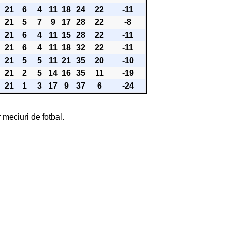
21
6
4
11
18
24
22
-11
21
5
7
9
17
28
22
-8
21
6
4
11
15
28
22
-11
21
6
4
11
18
32
22
-11
21
5
5
11
21
35
20
-10
21
2
5
14
16
35
11
-19
21
1
3
17
9
37
6
-24
 meciuri de fotbal.