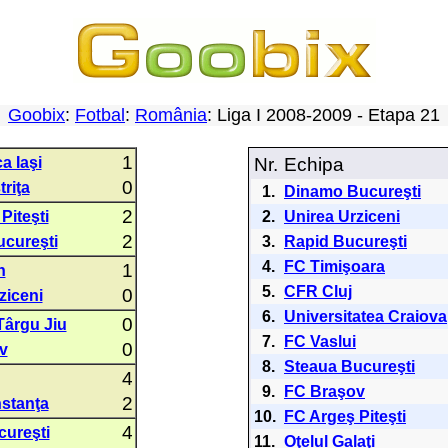
Goobix
:
Fotbal
:
România
: Liga I 2008-2009 - Etapa 2
1
a Iaşi
Nr.
Echipa
0
triţa
1.
Dinamo Bucureşti
2
Piteşti
2.
Unirea Urziceni
2
ucureşti
3.
Rapid Bucureşti
4.
FC Timişoara
1
n
5.
CFR Cluj
0
ziceni
6.
Universitatea Craiova
0
Târgu Jiu
7.
FC Vaslui
0
v
8.
Steaua Bucureşti
4
9.
FC Braşov
2
stanţa
10.
FC Argeş Piteşti
4
cureşti
11.
Oţelul Galaţi