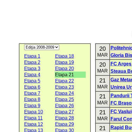
20
Politehnic
MAR
Gloria Bis
Etapa 1
Etapa 18
Etapa 2
Etapa 19
20
FC Argeş 
Etapa 3
Etapa 20
MAR
Steaua B
Etapa 4
Etapa 21
21
Gaz Meta
Etapa 5
Etapa 22
MAR
Etapa 6
Etapa 23
Unirea Ur
Etapa 7
Etapa 24
21
Pandurii 
Etapa 8
Etapa 25
MAR
FC Braşo
Etapa 9
Etapa 26
21
FC Vaslui
Etapa 10
Etapa 27
Etapa 11
Etapa 28
MAR
Farul Con
Etapa 12
Etapa 29
21
Rapid Bu
Etapa 13
Etapa 30