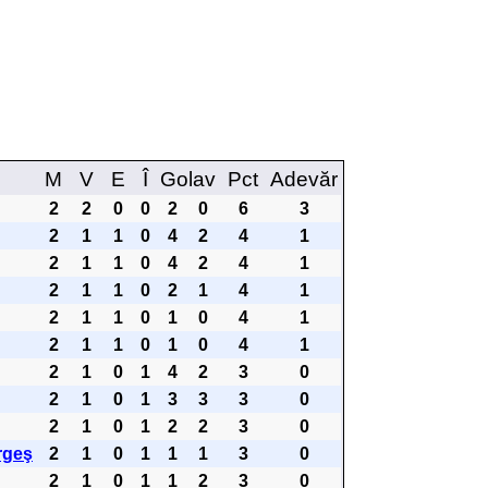
M
V
E
Î
Golav
Pct
Adevăr
2
2
0
0
2
0
6
3
2
1
1
0
4
2
4
1
2
1
1
0
4
2
4
1
2
1
1
0
2
1
4
1
2
1
1
0
1
0
4
1
2
1
1
0
1
0
4
1
2
1
0
1
4
2
3
0
2
1
0
1
3
3
3
0
2
1
0
1
2
2
3
0
rgeş
2
1
0
1
1
1
3
0
2
1
0
1
1
2
3
0