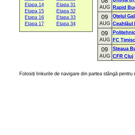
08
Etapa 14
Etapa 31
AUG
Rapid Buc
Etapa 15
Etapa 32
09
Oţelul Gal
Etapa 16
Etapa 33
AUG
Etapa 17
Etapa 34
Ceahlăul 
09
Politehnic
AUG
FC Timiş
09
Steaua Bu
AUG
CFR Cluj
Folosiți linkurile de navigare din partea stângă pentru