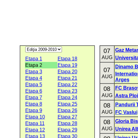
07
Gaz Meta
AUG
Universit
Etapa 1
Etapa 18
Etapa 2
Etapa 19
Dinamo B
07
Etapa 3
Etapa 20
Internati
AUG
Etapa 4
Etapa 21
Argeş
Etapa 5
Etapa 22
08
FC Braşo
Etapa 6
Etapa 23
AUG
Astra Ploi
Etapa 7
Etapa 24
Etapa 8
Etapa 25
08
Pandurii 
Etapa 9
Etapa 26
AUG
FC Vaslui
Etapa 10
Etapa 27
08
Gloria Bis
Etapa 11
Etapa 28
AUG
Unirea Alb
Etapa 12
Etapa 29
Etapa 13
Etapa 30
Unirea Ur