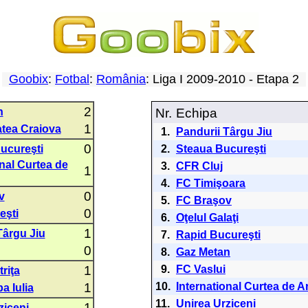
Goobix
:
Fotbal
:
România
: Liga I 2009-2010 - Etapa 2
2
n
Nr.
Echipa
1
atea Craiova
1.
Pandurii Târgu Jiu
0
ucureşti
2.
Steaua Bucureşti
onal Curtea de
3.
CFR Cluj
1
4.
FC Timişoara
0
v
5.
FC Braşov
0
eşti
6.
Oţelul Galaţi
1
Târgu Jiu
7.
Rapid Bucureşti
0
8.
Gaz Metan
1
9.
FC Vaslui
triţa
1
10.
International Curtea de A
a Iulia
11.
Unirea Urziceni
1
ziceni