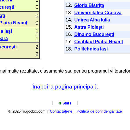
12.
Gloria Bistriţa
0
ureşti
13.
Universitatea Craiova
0
aţi
14.
Unirea Alba Iulia
0
Piatra Neamţ
15.
Astra Ploieşti
1
a Iaşi
16.
Dinamo Bucureşti
1
oara
17.
Ceahlăul Piatra Neamţ
2
cureşti
18.
Politehnica Iaşi
2
 mai multe rezultate, clasamente sau pentru programul viitoarelor
Înapoi la pagina principală
© 2026 ro.goobix.com |
Contactaţi-ne
|
Politica de confidenţialitate