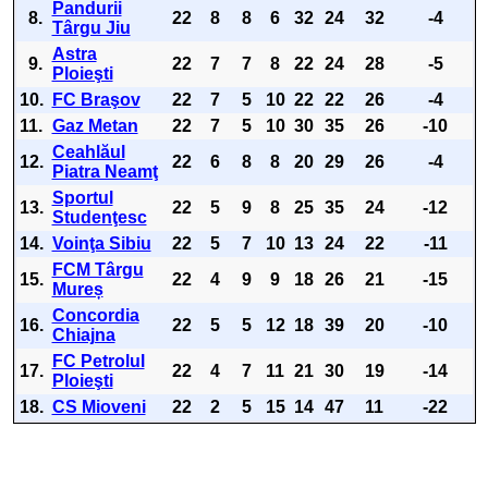
Pandurii
8.
22
8
8
6
32
24
32
-4
Târgu Jiu
Astra
9.
22
7
7
8
22
24
28
-5
Ploieşti
10.
FC Braşov
22
7
5
10
22
22
26
-4
11.
Gaz Metan
22
7
5
10
30
35
26
-10
Ceahlăul
12.
22
6
8
8
20
29
26
-4
Piatra Neamţ
Sportul
13.
22
5
9
8
25
35
24
-12
Studenţesc
14.
Voinţa Sibiu
22
5
7
10
13
24
22
-11
FCM Târgu
15.
22
4
9
9
18
26
21
-15
Mureș
Concordia
16.
22
5
5
12
18
39
20
-10
Chiajna
FC Petrolul
17.
22
4
7
11
21
30
19
-14
Ploieşti
18.
CS Mioveni
22
2
5
15
14
47
11
-22