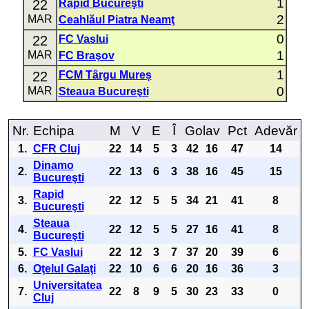
1
22
Rapid Bucureşti
2
MAR
Ceahlăul Piatra Neamţ
0
22
FC Vaslui
1
MAR
FC Braşov
1
22
FCM Târgu Mureș
0
MAR
Steaua Bucureşti
Nr.
Echipa
M
V
E
Î
Golav
Pct
Adevăr
1.
CFR Cluj
22
14
5
3
42
16
47
14
Dinamo
2.
22
13
6
3
38
16
45
15
Bucureşti
Rapid
3.
22
12
5
5
34
21
41
8
Bucureşti
Steaua
4.
22
12
5
5
27
16
41
8
Bucureşti
5.
FC Vaslui
22
12
3
7
37
20
39
6
6.
Oţelul Galaţi
22
10
6
6
20
16
36
3
Universitatea
7.
22
8
9
5
30
23
33
0
Cluj