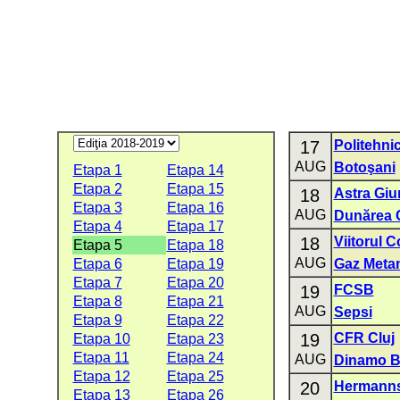
17
Politehnic
AUG
Botoşani
Etapa 1
Etapa 14
Etapa 2
Etapa 15
18
Astra Giu
Etapa 3
Etapa 16
AUG
Dunărea C
Etapa 4
Etapa 17
18
Viitorul 
Etapa 5
Etapa 18
AUG
Etapa 6
Etapa 19
Gaz Meta
Etapa 7
Etapa 20
19
FCSB
Etapa 8
Etapa 21
AUG
Sepsi
Etapa 9
Etapa 22
19
CFR Cluj
Etapa 10
Etapa 23
Etapa 11
Etapa 24
AUG
Dinamo B
Etapa 12
Etapa 25
20
Hermanns
Etapa 13
Etapa 26