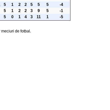
a
5
1
2
2
5
5
5
-4
5
1
2
2
3
9
5
-1
5
0
1
4
3
11
1
-5
 meciuri de fotbal.