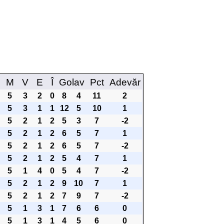
M
V
E
Î
Golav
Pct
Adevăr
5
3
2
0
8
4
11
2
5
3
1
1
12
5
10
1
5
2
1
2
5
3
7
-2
5
2
1
2
6
5
7
1
5
2
1
2
6
5
7
-2
5
2
1
2
5
4
7
1
5
1
4
0
5
4
7
-2
5
2
1
2
9
10
7
1
5
2
1
2
7
9
7
-2
5
1
3
1
7
6
6
0
5
1
3
1
4
5
6
0