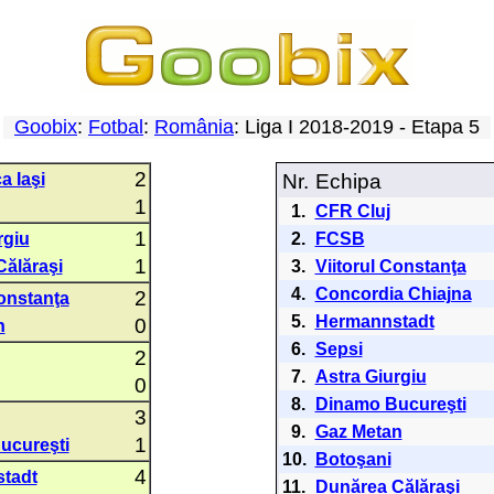
Goobix
:
Fotbal
:
România
: Liga I 2018-2019 - Etapa 5
2
a Iaşi
Nr.
Echipa
1
1.
CFR Cluj
1
rgiu
2.
FCSB
1
ălăraşi
3.
Viitorul Constanţa
4.
Concordia Chiajna
2
Constanţa
5.
Hermannstadt
0
n
6.
Sepsi
2
7.
Astra Giurgiu
0
8.
Dinamo Bucureşti
3
9.
Gaz Metan
1
ucureşti
10.
Botoşani
4
tadt
11.
Dunărea Călăraşi