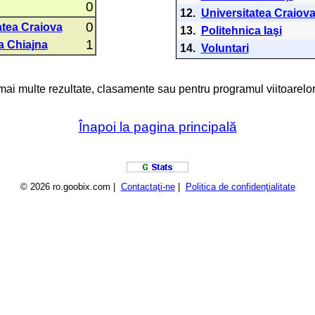
0
12.
Universitatea Craiov
0
atea Craiova
13.
Politehnica Iaşi
1
a Chiajna
14.
Voluntari
 mai multe rezultate, clasamente sau pentru programul viitoarelor
Înapoi la pagina principală
© 2026 ro.goobix.com |
Contactaţi-ne
|
Politica de confidenţialitate