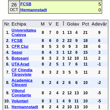
5
26
FCSB
0
OCT
Hermannstadt
Nr.
Echipa
M
V
E
Î
Golav
Pct
Adevăr
Universitatea
1.
8
7
0
1
13
4
21
9
Craiova
2.
FCSB
8
6
0
2
22
9
18
6
3.
CFR Cluj
8
5
3
0
9
3
18
6
4.
Sepsi
8
4
3
1
12
6
15
3
5.
Botoşani
8
3
2
3
12
10
11
2
6.
UTA Arad
8
2
5
1
7
6
11
-1
CF Chindia
7.
8
3
2
3
5
5
11
2
Târgovişte
Academica
8.
8
2
4
2
6
6
10
-2
Clinceni
Viitorul
9.
8
2
4
2
12
13
10
-5
Constanţa
10.
Voluntari
8
3
1
4
9
11
10
-5
11.
Hermannstadt
8
2
4
2
10
13
10
1