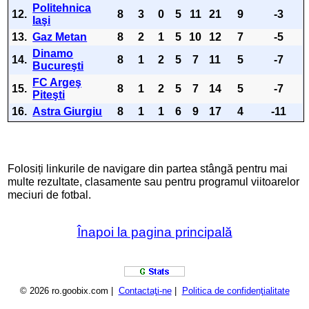
Politehnica
12.
8
3
0
5
11
21
9
-3
Iaşi
13.
Gaz Metan
8
2
1
5
10
12
7
-5
Dinamo
14.
8
1
2
5
7
11
5
-7
Bucureşti
FC Argeş
15.
8
1
2
5
7
14
5
-7
Piteşti
16.
Astra Giurgiu
8
1
1
6
9
17
4
-11
Folosiți linkurile de navigare din partea stângă pentru mai
multe rezultate, clasamente sau pentru programul viitoarelor
meciuri de fotbal.
Înapoi la pagina principală
© 2026 ro.goobix.com |
Contactaţi-ne
|
Politica de confidenţialitate