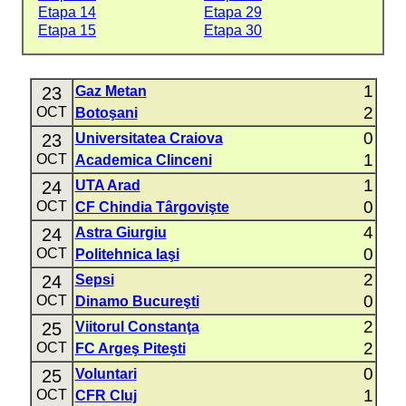
Etapa 14
Etapa 29
Etapa 15
Etapa 30
1
23
Gaz Metan
2
OCT
Botoşani
0
23
Universitatea Craiova
1
OCT
Academica Clinceni
1
24
UTA Arad
0
OCT
CF Chindia Târgovişte
4
24
Astra Giurgiu
0
OCT
Politehnica Iaşi
2
24
Sepsi
0
OCT
Dinamo Bucureşti
2
25
Viitorul Constanţa
2
OCT
FC Argeş Piteşti
0
25
Voluntari
1
OCT
CFR Cluj