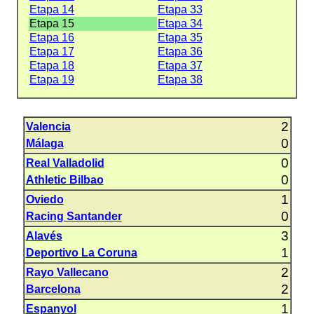
Etapa 14
Etapa 33
Etapa 15
Etapa 34
Etapa 16
Etapa 35
Etapa 17
Etapa 36
Etapa 18
Etapa 37
Etapa 19
Etapa 38
2
Valencia
0
Málaga
0
Real Valladolid
0
Athletic Bilbao
1
Oviedo
0
Racing Santander
3
Alavés
1
Deportivo La Coruna
2
Rayo Vallecano
2
Barcelona
1
Espanyol