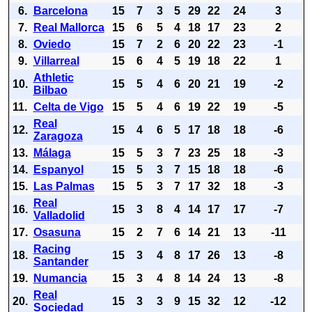
6.
Barcelona
15
7
3
5
29
22
24
3
7.
Real Mallorca
15
6
5
4
18
17
23
2
8.
Oviedo
15
7
2
6
20
22
23
-1
9.
Villarreal
15
6
4
5
19
18
22
1
Athletic
10.
15
5
4
6
20
21
19
-2
Bilbao
11.
Celta de Vigo
15
5
4
6
19
22
19
-5
Real
12.
15
4
6
5
17
18
18
-6
Zaragoza
13.
Málaga
15
5
3
7
23
25
18
-3
14.
Espanyol
15
5
3
7
15
18
18
-6
15.
Las Palmas
15
5
3
7
17
32
18
-3
Real
16.
15
3
8
4
14
17
17
-7
Valladolid
17.
Osasuna
15
2
7
6
14
21
13
-11
Racing
18.
15
3
4
8
17
26
13
-8
Santander
19.
Numancia
15
3
4
8
14
24
13
-8
Real
20.
15
3
3
9
15
32
12
-12
Sociedad