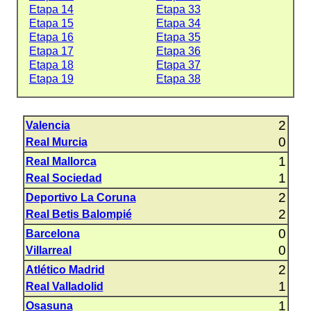
Etapa 14
Etapa 33
Etapa 15
Etapa 34
Etapa 16
Etapa 35
Etapa 17
Etapa 36
Etapa 18
Etapa 37
Etapa 19
Etapa 38
2
Valencia
0
Real Murcia
1
Real Mallorca
1
Real Sociedad
2
Deportivo La Coruna
2
Real Betis Balompié
0
Barcelona
0
Villarreal
2
Atlético Madrid
1
Real Valladolid
1
Osasuna