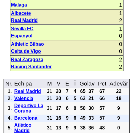
1
Málaga
1
Albacete
2
Real Madrid
1
Sevilla FC
0
Espanyol
0
Athletic Bilbao
0
Celta de Vigo
2
Real Zaragoza
2
Racing Santander
Nr.
Echipa
M
V
E
Î
Golav
Pct
Adevăr
1.
Real Madrid
31
20
7
4
65
37
67
22
2.
Valencia
31
20
6
5
62
21
66
18
Deportivo La
3.
31
17
6
8
50
30
57
9
Coruna
4.
Barcelona
31
16
9
6
49
33
57
9
Atlético
5.
31
13
9
9
38
36
48
0
Madrid