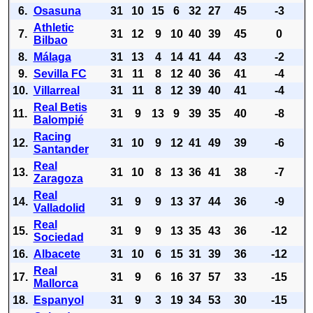
6.
Osasuna
31
10
15
6
32
27
45
-3
Athletic
7.
31
12
9
10
40
39
45
0
Bilbao
8.
Málaga
31
13
4
14
41
44
43
-2
9.
Sevilla FC
31
11
8
12
40
36
41
-4
10.
Villarreal
31
11
8
12
39
40
41
-4
Real Betis
11.
31
9
13
9
39
35
40
-8
Balompié
Racing
12.
31
10
9
12
41
49
39
-6
Santander
Real
13.
31
10
8
13
36
41
38
-7
Zaragoza
Real
14.
31
9
9
13
37
44
36
-9
Valladolid
Real
15.
31
9
9
13
35
43
36
-12
Sociedad
16.
Albacete
31
10
6
15
31
39
36
-12
Real
17.
31
9
6
16
37
57
33
-15
Mallorca
18.
Espanyol
31
9
3
19
34
53
30
-15