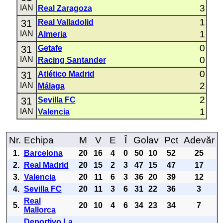
3
IAN
Real Zaragoza
1
31
Real Valladolid
1
IAN
Almeria
0
31
Getafe
0
IAN
Racing Santander
0
31
Atlético Madrid
2
IAN
Málaga
2
31
Sevilla FC
1
IAN
Valencia
Nr.
Echipa
M
V
E
Î
Golav
Pct
Adevăr
1.
Barcelona
20
16
4
0
50
10
52
25
2.
Real Madrid
20
15
2
3
47
15
47
17
3.
Valencia
20
11
6
3
36
20
39
12
4.
Sevilla FC
20
11
3
6
31
22
36
3
Real
5.
20
10
4
6
34
23
34
7
Mallorca
Deportivo La