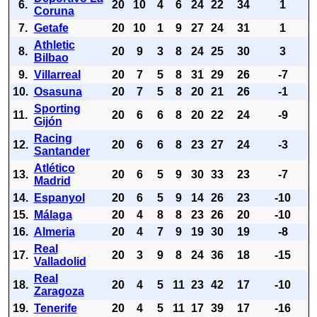
6.
20
10
4
6
24
22
34
1
Coruna
7.
Getafe
20
10
1
9
27
24
31
1
Athletic
8.
20
9
3
8
24
25
30
3
Bilbao
9.
Villarreal
20
7
5
8
31
29
26
-7
10.
Osasuna
20
7
5
8
20
21
26
-1
Sporting
11.
20
6
6
8
20
22
24
-9
Gijón
Racing
12.
20
6
6
8
23
27
24
-3
Santander
Atlético
13.
20
6
5
9
30
33
23
-7
Madrid
14.
Espanyol
20
6
5
9
14
26
23
-10
15.
Málaga
20
4
8
8
23
26
20
-10
16.
Almeria
20
4
7
9
19
30
19
-8
Real
17.
20
3
9
8
24
36
18
-15
Valladolid
Real
18.
20
4
5
11
23
42
17
-10
Zaragoza
19.
Tenerife
20
4
5
11
17
39
17
-16