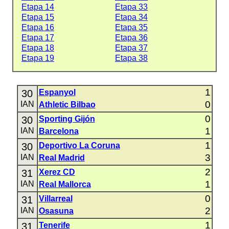
Etapa 14
Etapa 33
Etapa 15
Etapa 34
Etapa 16
Etapa 35
Etapa 17
Etapa 36
Etapa 18
Etapa 37
Etapa 19
Etapa 38
1
30
Espanyol
0
IAN
Athletic Bilbao
0
30
Sporting Gijón
1
IAN
Barcelona
1
30
Deportivo La Coruna
3
IAN
Real Madrid
2
31
Xerez CD
1
IAN
Real Mallorca
0
31
Villarreal
2
IAN
Osasuna
1
31
Tenerife