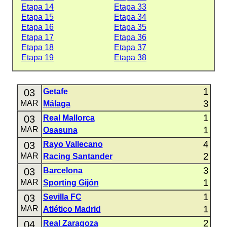
Etapa 14
Etapa 33
Etapa 15
Etapa 34
Etapa 16
Etapa 35
Etapa 17
Etapa 36
Etapa 18
Etapa 37
Etapa 19
Etapa 38
1
03
Getafe
3
MAR
Málaga
1
03
Real Mallorca
1
MAR
Osasuna
4
03
Rayo Vallecano
2
MAR
Racing Santander
3
03
Barcelona
1
MAR
Sporting Gijón
1
03
Sevilla FC
1
MAR
Atlético Madrid
2
04
Real Zaragoza