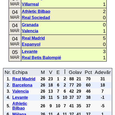
1
MAR
Villarreal
2
04
Athletic Bilbao
0
MAR
Real Sociedad
0
04
Granada
1
MAR
Valencia
5
04
Real Madrid
0
MAR
Espanyol
3
05
Levante
1
MAR
Real Betis Balompié
Nr.
Echipa
M
V
E
Î
Golav
Pct
Adevăr
1.
Real Madrid
26
23
1
2
88
21
70
31
2.
Barcelona
26
18
6
2
77
20
60
18
3.
Valencia
26
13
7
6
42
29
46
7
4.
Levante
26
11
5
10
37
37
38
-1
Athletic
5.
26
9
10
7
41
35
37
-5
Bilbao
6.
Málaga
26
11
4
11
37
41
37
1