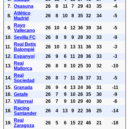
7.
Osasuna
26
8
11
7
29
43
35
-4
Atlético
8.
26
8
10
8
35
32
34
-5
Madrid
Rayo
9.
26
10
4
12
36
39
34
-5
Vallecano
10.
Sevilla FC
26
8
9
9
28
30
33
-9
Real Betis
11.
26
10
3
13
31
36
33
-3
Balompié
12.
Espanyol
26
9
6
11
28
36
33
-3
Real
13.
26
8
8
10
25
30
32
-10
Mallorca
Real
14.
26
8
7
11
28
37
31
-5
Sociedad
15.
Granada
26
9
4
13
24
36
31
-11
16.
Getafe
26
7
9
10
26
35
30
-9
17.
Villarreal
26
7
9
10
29
40
30
-6
Racing
18.
26
4
13
9
22
36
25
-14
Santander
Real
19.
26
5
6
15
22
46
21
-18
Zaragoza