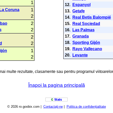
1
12.
Espanyol
1
 La Coruna
13.
Getafe
2
14.
Real Betis Balompié
2
lbao
15.
Real Sociedad
2
s
16.
Las Palmas
17.
Granada
2
18.
Sporting Gijón
2
d
19.
Rayo Vallecano
1
ijón
20.
Levante
2
 mai multe rezultate, clasamente sau pentru programul viitoarelor
Înapoi la pagina principală
© 2026 ro.goobix.com |
Contactaţi-ne
|
Politica de confidenţialitate