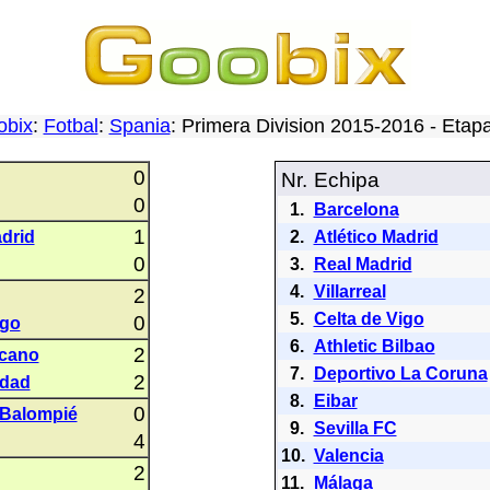
obix
:
Fotbal
:
Spania
: Primera Division 2015-2016 - Eta
0
Nr.
Echipa
0
1.
Barcelona
1
adrid
2.
Atlético Madrid
0
3.
Real Madrid
4.
Villarreal
2
5.
Celta de Vigo
0
igo
6.
Athletic Bilbao
2
ecano
7.
Deportivo La Coruna
2
edad
8.
Eibar
0
 Balompié
9.
Sevilla FC
4
10.
Valencia
2
11.
Málaga