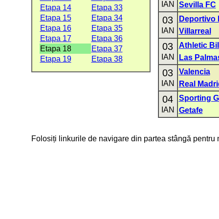
IAN
Sevilla FC
Etapa 14
Etapa 33
Etapa 15
Etapa 34
03
Deportivo
Etapa 16
Etapa 35
IAN
Villarreal
Etapa 17
Etapa 36
03
Athletic Bi
Etapa 18
Etapa 37
IAN
Las Palma
Etapa 19
Etapa 38
03
Valencia
IAN
Real Madri
04
Sporting G
IAN
Getafe
Folosiți linkurile de navigare din partea stângă pentru