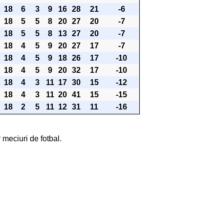
18
6
3
9
16
28
21
-6
18
5
5
8
20
27
20
-7
18
5
5
8
13
27
20
-7
18
4
5
9
20
27
17
-7
18
4
5
9
18
26
17
-10
18
4
5
9
20
32
17
-10
18
4
3
11
17
30
15
-12
18
4
3
11
20
41
15
-15
18
2
5
11
12
31
11
-16
 meciuri de fotbal.