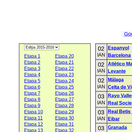
Go
02
Espanyol
IAN
Barcelona
Etapa 1
Etapa 20
Etapa 2
Etapa 21
02
Atlético M
Etapa 3
Etapa 22
IAN
Levante
Etapa 4
Etapa 23
02
Málaga
Etapa 5
Etapa 24
IAN
Etapa 6
Etapa 25
Celta de V
Etapa 7
Etapa 26
03
Rayo Vall
Etapa 8
Etapa 27
IAN
Real Soci
Etapa 9
Etapa 28
03
Real Betis
Etapa 10
Etapa 29
Etapa 11
Etapa 30
IAN
Eibar
Etapa 12
Etapa 31
03
Granada
Etapa 13
Etapa 32