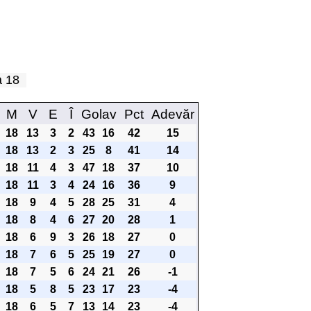
pa 18
M
V
E
Î
Golav
Pct
Adevăr
18
13
3
2
43
16
42
15
18
13
2
3
25
8
41
14
18
11
4
3
47
18
37
10
18
11
3
4
24
16
36
9
18
9
4
5
28
25
31
4
18
8
4
6
27
20
28
1
18
6
9
3
26
18
27
0
18
7
6
5
25
19
27
0
18
7
5
6
24
21
26
-1
18
5
8
5
23
17
23
-4
18
6
5
7
13
14
23
-4