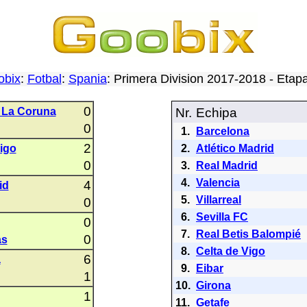
obix
:
Fotbal
:
Spania
: Primera Division 2017-2018 - Eta
0
 La Coruna
Nr.
Echipa
0
1.
Barcelona
2
Vigo
2.
Atlético Madrid
0
3.
Real Madrid
4.
Valencia
4
id
5.
Villarreal
0
6.
Sevilla FC
0
7.
Real Betis Balompié
0
as
8.
Celta de Vigo
6
a
9.
Eibar
1
10.
Girona
1
11.
Getafe