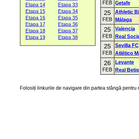
FEB
Getafe
Etapa 14
Etapa 33
Etapa 15
Etapa 34
25
Athletic B
Etapa 16
Etapa 35
FEB
Málaga
Etapa 17
Etapa 36
25
Valencia
Etapa 18
Etapa 37
FEB
Real Soci
Etapa 19
Etapa 38
25
Sevilla FC
FEB
Atlético M
26
Levante
FEB
Real Beti
Folosiți linkurile de navigare din partea stângă pentru