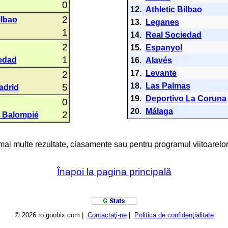
0
12.
Athletic Bilbao
2
ilbao
13.
Leganes
1
14.
Real Sociedad
2
15.
Espanyol
1
edad
16.
Alavés
17.
Levante
2
18.
Las Palmas
5
adrid
19.
Deportivo La Coruna
0
20.
Málaga
2
s Balompié
 mai multe rezultate, clasamente sau pentru programul viitoarelor
Înapoi la pagina principală
© 2026 ro.goobix.com |
Contactaţi-ne
|
Politica de confidenţialitate