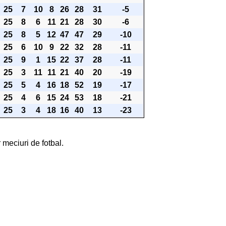
25
7
10
8
26
28
31
-5
25
8
6
11
21
28
30
-6
25
8
5
12
47
47
29
-10
25
6
10
9
22
32
28
-11
25
9
1
15
22
37
28
-11
25
3
11
11
21
40
20
-19
25
5
4
16
18
52
19
-17
25
4
6
15
24
53
18
-21
25
3
4
18
16
40
13
-23
 meciuri de fotbal.