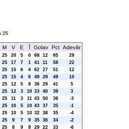
pa 25
M
V
E
Î
Golav
Pct
Adevăr
25
20
5
0
68
12
65
29
25
17
7
1
41
11
58
22
25
15
6
4
62
27
51
12
25
15
4
6
49
29
49
10
25
12
5
8
36
29
41
5
25
12
3
10
33
40
39
3
25
11
3
11
43
50
36
-3
25
10
5
10
43
37
35
-1
25
10
5
10
32
38
35
-4
25
9
7
9
35
36
34
-2
25
8
9
8
29
22
33
-6