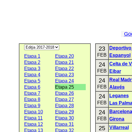
Go
23
Deportivo
FEB
Espanyol
Etapa 1
Etapa 20
Etapa 2
Etapa 21
24
Celta de 
Etapa 3
Etapa 22
FEB
Eibar
Etapa 4
Etapa 23
24
Real Madr
Etapa 5
Etapa 24
FEB
Etapa 6
Etapa 25
Alavés
Etapa 7
Etapa 26
24
Leganes
Etapa 8
Etapa 27
FEB
Las Palm
Etapa 9
Etapa 28
24
Barcelon
Etapa 10
Etapa 29
Etapa 11
Etapa 30
FEB
Girona
Etapa 12
Etapa 31
25
Villarreal
Etapa 13
Etapa 32