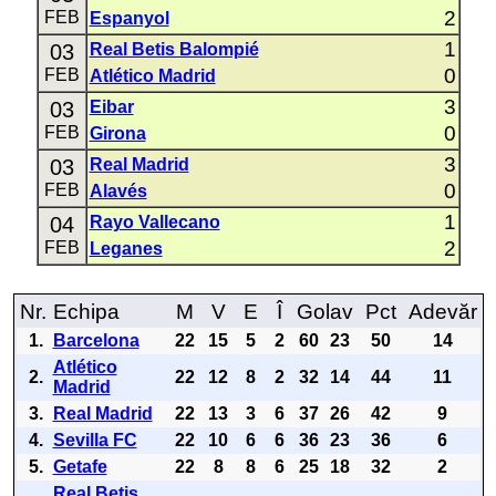
2
FEB
Espanyol
1
03
Real Betis Balompié
0
FEB
Atlético Madrid
3
03
Eibar
0
FEB
Girona
3
03
Real Madrid
0
FEB
Alavés
1
04
Rayo Vallecano
2
FEB
Leganes
Nr.
Echipa
M
V
E
Î
Golav
Pct
Adevăr
1.
Barcelona
22
15
5
2
60
23
50
14
Atlético
2.
22
12
8
2
32
14
44
11
Madrid
3.
Real Madrid
22
13
3
6
37
26
42
9
4.
Sevilla FC
22
10
6
6
36
23
36
6
5.
Getafe
22
8
8
6
25
18
32
2
Real Betis