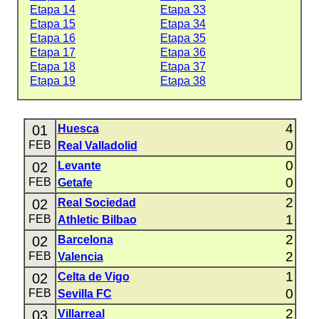
Etapa 14
Etapa 33
Etapa 15
Etapa 34
Etapa 16
Etapa 35
Etapa 17
Etapa 36
Etapa 18
Etapa 37
Etapa 19
Etapa 38
4
01
Huesca
0
FEB
Real Valladolid
0
02
Levante
0
FEB
Getafe
2
02
Real Sociedad
1
FEB
Athletic Bilbao
2
02
Barcelona
2
FEB
Valencia
1
02
Celta de Vigo
0
FEB
Sevilla FC
2
03
Villarreal