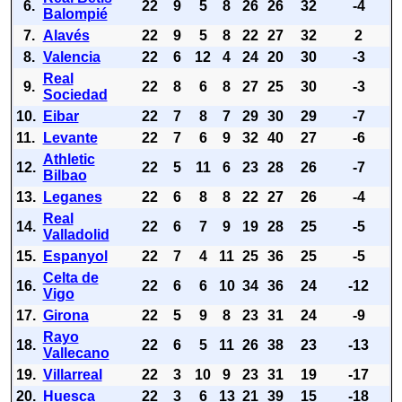
6.
22
9
5
8
26
26
32
-4
Balompié
7.
Alavés
22
9
5
8
22
27
32
2
8.
Valencia
22
6
12
4
24
20
30
-3
Real
9.
22
8
6
8
27
25
30
-3
Sociedad
10.
Eibar
22
7
8
7
29
30
29
-7
11.
Levante
22
7
6
9
32
40
27
-6
Athletic
12.
22
5
11
6
23
28
26
-7
Bilbao
13.
Leganes
22
6
8
8
22
27
26
-4
Real
14.
22
6
7
9
19
28
25
-5
Valladolid
15.
Espanyol
22
7
4
11
25
36
25
-5
Celta de
16.
22
6
6
10
34
36
24
-12
Vigo
17.
Girona
22
5
9
8
23
31
24
-9
Rayo
18.
22
6
5
11
26
38
23
-13
Vallecano
19.
Villarreal
22
3
10
9
23
31
19
-17
20.
Huesca
22
3
6
13
21
39
15
-18