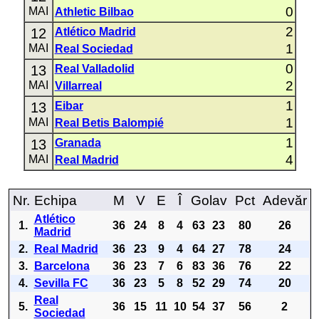
0
MAI
Athletic Bilbao
2
12
Atlético Madrid
1
MAI
Real Sociedad
0
13
Real Valladolid
2
MAI
Villarreal
1
13
Eibar
1
MAI
Real Betis Balompié
1
13
Granada
4
MAI
Real Madrid
Nr.
Echipa
M
V
E
Î
Golav
Pct
Adevăr
Atlético
1.
36
24
8
4
63
23
80
26
Madrid
2.
Real Madrid
36
23
9
4
64
27
78
24
3.
Barcelona
36
23
7
6
83
36
76
22
4.
Sevilla FC
36
23
5
8
52
29
74
20
Real
5.
36
15
11
10
54
37
56
2
Sociedad