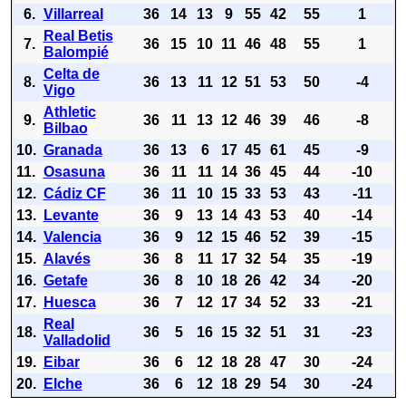
6.
Villarreal
36
14
13
9
55
42
55
1
Real Betis
7.
36
15
10
11
46
48
55
1
Balompié
Celta de
8.
36
13
11
12
51
53
50
-4
Vigo
Athletic
9.
36
11
13
12
46
39
46
-8
Bilbao
10.
Granada
36
13
6
17
45
61
45
-9
11.
Osasuna
36
11
11
14
36
45
44
-10
12.
Cádiz CF
36
11
10
15
33
53
43
-11
13.
Levante
36
9
13
14
43
53
40
-14
14.
Valencia
36
9
12
15
46
52
39
-15
15.
Alavés
36
8
11
17
32
54
35
-19
16.
Getafe
36
8
10
18
26
42
34
-20
17.
Huesca
36
7
12
17
34
52
33
-21
Real
18.
36
5
16
15
32
51
31
-23
Valladolid
19.
Eibar
36
6
12
18
28
47
30
-24
20.
Elche
36
6
12
18
29
54
30
-24