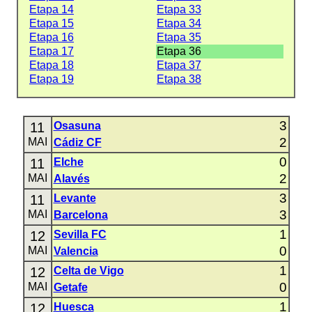
Etapa 14
Etapa 33
Etapa 15
Etapa 34
Etapa 16
Etapa 35
Etapa 17
Etapa 36
Etapa 18
Etapa 37
Etapa 19
Etapa 38
3
11
Osasuna
2
MAI
Cádiz CF
0
11
Elche
2
MAI
Alavés
3
11
Levante
3
MAI
Barcelona
1
12
Sevilla FC
0
MAI
Valencia
1
12
Celta de Vigo
0
MAI
Getafe
1
12
Huesca